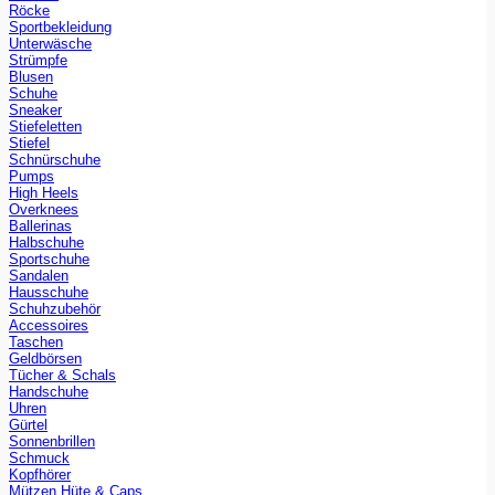
Röcke
Sportbekleidung
Unterwäsche
Strümpfe
Blusen
Schuhe
Sneaker
Stiefeletten
Stiefel
Schnürschuhe
Pumps
High Heels
Overknees
Ballerinas
Halbschuhe
Sportschuhe
Sandalen
Hausschuhe
Schuhzubehör
Accessoires
Taschen
Geldbörsen
Tücher & Schals
Handschuhe
Uhren
Gürtel
Sonnenbrillen
Schmuck
Kopfhörer
Mützen Hüte & Caps