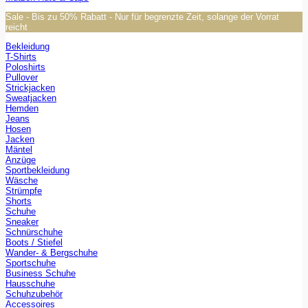
Sale - Bis zu 50% Rabatt - Nur für begrenzte Zeit, solange der Vorrat
reicht
Bekleidung
T-Shirts
Poloshirts
Pullover
Strickjacken
Sweatjacken
Hemden
Jeans
Hosen
Jacken
Mäntel
Anzüge
Sportbekleidung
Wäsche
Strümpfe
Shorts
Schuhe
Sneaker
Schnürschuhe
Boots / Stiefel
Wander- & Bergschuhe
Sportschuhe
Business Schuhe
Hausschuhe
Schuhzubehör
Accessoires