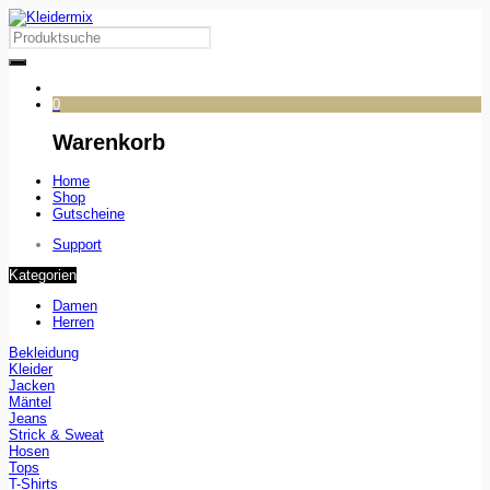
0
Warenkorb
Home
Shop
Gutscheine
Support
Kategorien
Damen
Herren
Bekleidung
Kleider
Jacken
Mäntel
Jeans
Strick & Sweat
Hosen
Tops
T-Shirts