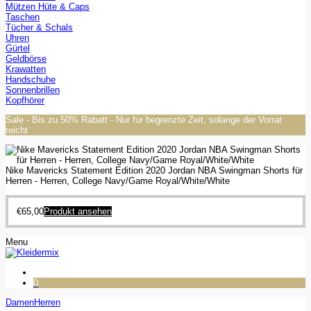
Mützen Hüte & Caps
Taschen
Tücher & Schals
Uhren
Gürtel
Geldbörse
Krawatten
Handschuhe
Sonnenbrillen
Kopfhörer
Sale - Bis zu 50% Rabatt - Nur für begrenzte Zeit, solange der Vorrat
reicht
Nike Mavericks Statement Edition 2020 Jordan NBA Swingman Shorts für
Herren - Herren, College Navy/Game Royal/White/White
€
65,00
Produkt ansehen
Menu
0
Damen
Herren