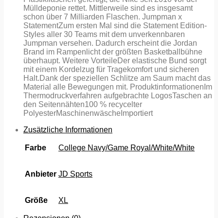
Mülldeponie rettet. Mittlerweile sind es insgesamt
schon über 7 Milliarden Flaschen. Jumpman x
StatementZum ersten Mal sind die Statement Edition-
Styles aller 30 Teams mit dem unverkennbaren
Jumpman versehen. Dadurch erscheint die Jordan
Brand im Rampenlicht der größten Basketballbühne
überhaupt. Weitere VorteileDer elastische Bund sorgt
mit einem Kordelzug für Tragekomfort und sicheren
Halt.Dank der speziellen Schlitze am Saum macht das
Material alle Bewegungen mit. ProduktinformationenIm
Thermodruckverfahren aufgebrachte LogosTaschen an
den Seitennähten100 % recycelter
PolyesterMaschinenwäscheImportiert
Zusätzliche Informationen
Farbe
College Navy/Game Royal/White/White
Anbieter
JD Sports
Größe
XL