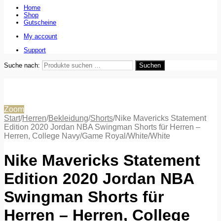
Home
Shop
Gutscheine
My account
Support
Suche nach:
Suchen
Zoom
Start
/
Herren
/
Bekleidung
/
Shorts
/
Nike Mavericks Statement
Edition 2020 Jordan NBA Swingman Shorts für Herren –
Herren, College Navy/Game Royal/White/White
Nike Mavericks Statement
Edition 2020 Jordan NBA
Swingman Shorts für
Herren – Herren, College