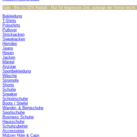
Sale - Bis zu 50% Rabatt - Nur für begrenzte Zeit, solange der Vorrat reicht
Bekleidung
T-Shirts
Poloshirts
Pullover
Strickjacken
Sweatjacken
Hemden
Jeans
Hosen
Jacken
Mäntel
Anzüge
Sportbekleidung
Wäsche
Strümpfe
Shorts
Schuhe
Sneaker
Schnürschuhe
Boots / Stiefel
Wander- & Bergschuhe
Sportschuhe
Business Schuhe
Hausschuhe
Schuhzubehör
Accessoires
Mützen Hüte & Caps