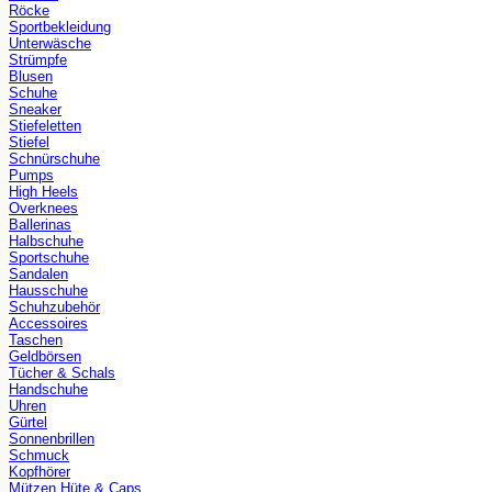
Röcke
Sportbekleidung
Unterwäsche
Strümpfe
Blusen
Schuhe
Sneaker
Stiefeletten
Stiefel
Schnürschuhe
Pumps
High Heels
Overknees
Ballerinas
Halbschuhe
Sportschuhe
Sandalen
Hausschuhe
Schuhzubehör
Accessoires
Taschen
Geldbörsen
Tücher & Schals
Handschuhe
Uhren
Gürtel
Sonnenbrillen
Schmuck
Kopfhörer
Mützen Hüte & Caps