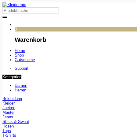
0
Warenkorb
Home
Shop
Gutscheine
Support
Kategorien
Damen
Herren
Bekleidung
Kleider
Jacken
Mäntel
Jeans
Strick & Sweat
Hosen
Tops
T-Shirts