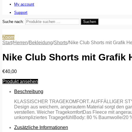
My account
Support
Suche nach:
Suchen
Zoom
Start
/
Herren
/
Bekleidung
/
Shorts
/
Nike Club Shorts mit Grafik H
Nike Club Shorts mit Grafik
€
40,00
Produkt ansehen
Beschreibung
KLASSISCHER TRAGEKOMFORT. AUFFÄLLIGER STYLE. Die Ni
Design aus weichem, angerautem Material sorgt den gan
verstellen. Weicher TragekomfortDas Fleece mit angerau
unkompliziertes TragegefühlBody: 80 % Baumwolle/20 
Zusätzliche Informationen