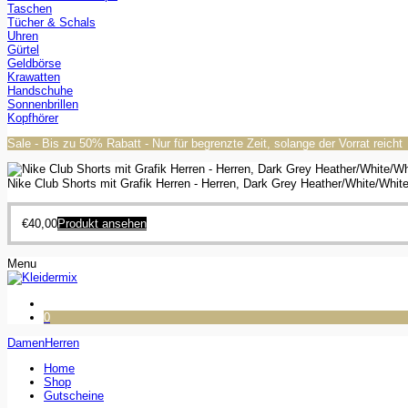
Taschen
Tücher & Schals
Uhren
Gürtel
Geldbörse
Krawatten
Handschuhe
Sonnenbrillen
Kopfhörer
Sale - Bis zu 50% Rabatt - Nur für begrenzte Zeit, solange der Vorrat reicht
Nike Club Shorts mit Grafik Herren - Herren, Dark Grey Heather/White/Whit
€
40,00
Produkt ansehen
Menu
0
Damen
Herren
Home
Shop
Gutscheine