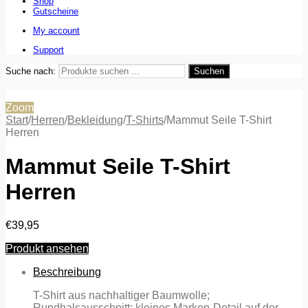
Shop
Gutscheine
My account
Support
Suche nach:
Suchen
Zoom
Start
/
Herren
/
Bekleidung
/
T-Shirts
/
Mammut Seile T-Shirt
Herren
Mammut Seile T-Shirt
Herren
€
39,95
Produkt ansehen
Beschreibung
T-Shirt aus nachhaltiger Baumwolle;
Rundhalsausschnitt; kleines Marken-Detail auf der