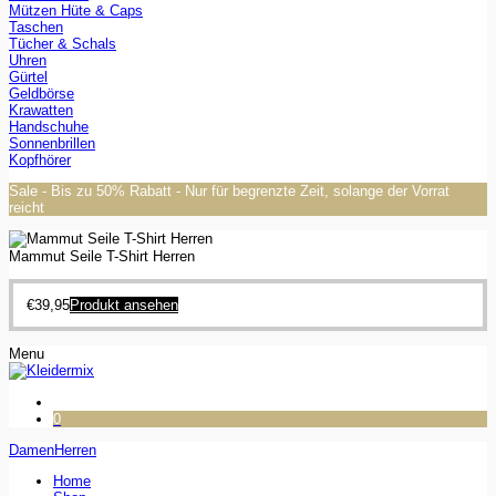
Mützen Hüte & Caps
Taschen
Tücher & Schals
Uhren
Gürtel
Geldbörse
Krawatten
Handschuhe
Sonnenbrillen
Kopfhörer
Sale - Bis zu 50% Rabatt - Nur für begrenzte Zeit, solange der Vorrat
reicht
Mammut Seile T-Shirt Herren
€
39,95
Produkt ansehen
Menu
0
Damen
Herren
Home