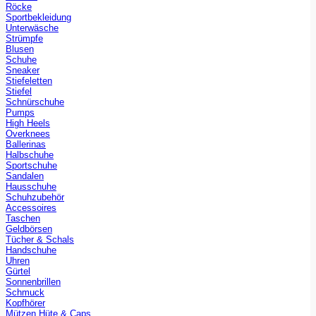
Röcke
Sportbekleidung
Unterwäsche
Strümpfe
Blusen
Schuhe
Sneaker
Stiefeletten
Stiefel
Schnürschuhe
Pumps
High Heels
Overknees
Ballerinas
Halbschuhe
Sportschuhe
Sandalen
Hausschuhe
Schuhzubehör
Accessoires
Taschen
Geldbörsen
Tücher & Schals
Handschuhe
Uhren
Gürtel
Sonnenbrillen
Schmuck
Kopfhörer
Mützen Hüte & Caps