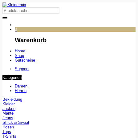
0
Warenkorb
Home
Shop
Gutscheine
Support
Kategorien
Damen
Herren
Bekleidung
Kleider
Jacken
Mäntel
Jeans
Strick & Sweat
Hosen
Tops
T-Shirts