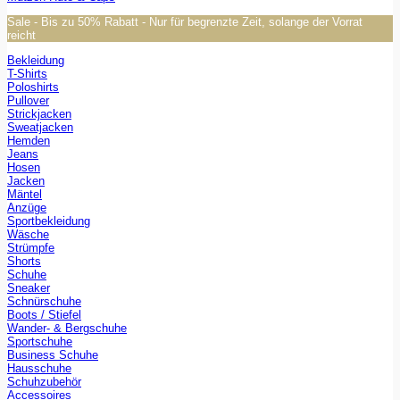
Sale - Bis zu 50% Rabatt - Nur für begrenzte Zeit, solange der Vorrat
reicht
Bekleidung
T-Shirts
Poloshirts
Pullover
Strickjacken
Sweatjacken
Hemden
Jeans
Hosen
Jacken
Mäntel
Anzüge
Sportbekleidung
Wäsche
Strümpfe
Shorts
Schuhe
Sneaker
Schnürschuhe
Boots / Stiefel
Wander- & Bergschuhe
Sportschuhe
Business Schuhe
Hausschuhe
Schuhzubehör
Accessoires