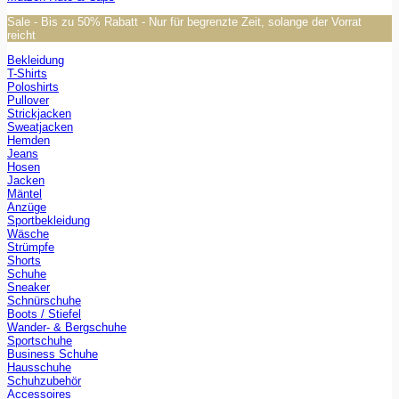
Sale - Bis zu 50% Rabatt - Nur für begrenzte Zeit, solange der Vorrat
reicht
Bekleidung
T-Shirts
Poloshirts
Pullover
Strickjacken
Sweatjacken
Hemden
Jeans
Hosen
Jacken
Mäntel
Anzüge
Sportbekleidung
Wäsche
Strümpfe
Shorts
Schuhe
Sneaker
Schnürschuhe
Boots / Stiefel
Wander- & Bergschuhe
Sportschuhe
Business Schuhe
Hausschuhe
Schuhzubehör
Accessoires