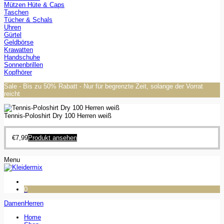
Mützen Hüte & Caps
Taschen
Tücher & Schals
Uhren
Gürtel
Geldbörse
Krawatten
Handschuhe
Sonnenbrillen
Kopfhörer
Sale - Bis zu 50% Rabatt - Nur für begrenzte Zeit, solange der Vorrat
reicht
Tennis-Poloshirt Dry 100 Herren weiß
€
7,99
Produkt ansehen
Menu
0
Damen
Herren
Home