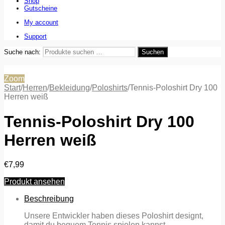
Shop
Gutscheine
My account
Support
Suche nach:
Suchen
Zoom
Start
/
Herren
/
Bekleidung
/
Poloshirts
/
Tennis-Poloshirt Dry 100
Herren weiß
Tennis-Poloshirt Dry 100
Herren weiß
€
7,99
Produkt ansehen
Beschreibung
Unsere Entwickler haben dieses Poloshirt designt,
damit du bequem Tennis spielen kannst.