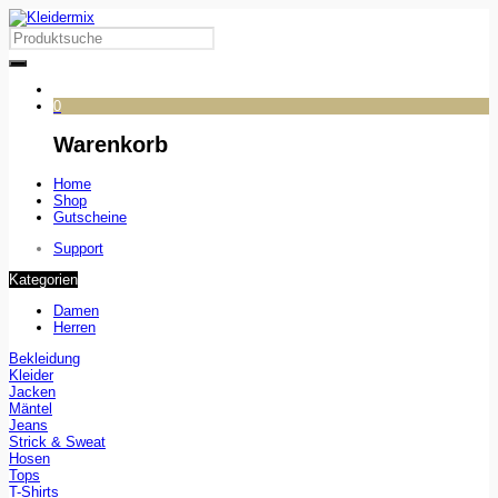
0
Warenkorb
Home
Shop
Gutscheine
Support
Kategorien
Damen
Herren
Bekleidung
Kleider
Jacken
Mäntel
Jeans
Strick & Sweat
Hosen
Tops
T-Shirts