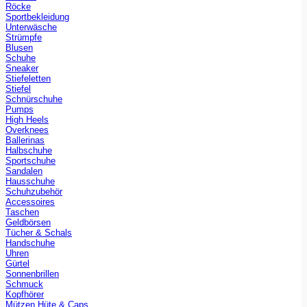
Röcke
Sportbekleidung
Unterwäsche
Strümpfe
Blusen
Schuhe
Sneaker
Stiefeletten
Stiefel
Schnürschuhe
Pumps
High Heels
Overknees
Ballerinas
Halbschuhe
Sportschuhe
Sandalen
Hausschuhe
Schuhzubehör
Accessoires
Taschen
Geldbörsen
Tücher & Schals
Handschuhe
Uhren
Gürtel
Sonnenbrillen
Schmuck
Kopfhörer
Mützen Hüte & Caps