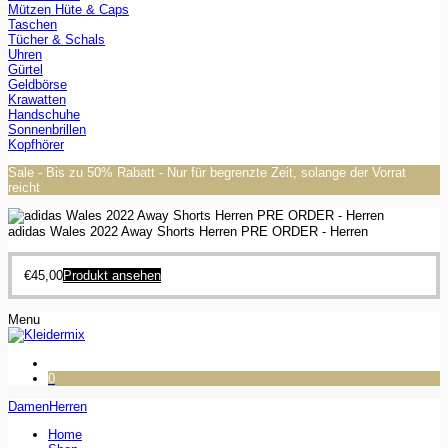
Mützen Hüte & Caps
Taschen
Tücher & Schals
Uhren
Gürtel
Geldbörse
Krawatten
Handschuhe
Sonnenbrillen
Kopfhörer
Sale - Bis zu 50% Rabatt - Nur für begrenzte Zeit, solange der Vorrat
reicht
adidas Wales 2022 Away Shorts Herren PRE ORDER - Herren
€
45,00
Produkt ansehen
Menu
0
Damen
Herren
Home