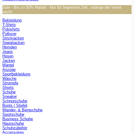
Sale - Bis zu 50% Rabatt - Nur für begrenzte Zeit, solange der Vorrat
reicht
Bekleidung
T-Shirts
Poloshirts
Pullover
Strickjacken
Sweatjacken
Hemden
Jeans
Hosen
Jacken
Mäntel
Anzüge
Sportbekleidung
Wäsche
Strümpfe
Shorts
Schuhe
Sneaker
Schnürschuhe
Boots / Stiefel
Wander- & Bergschuhe
Sportschuhe
Business Schuhe
Hausschuhe
Schuhzubehör
Accessoires