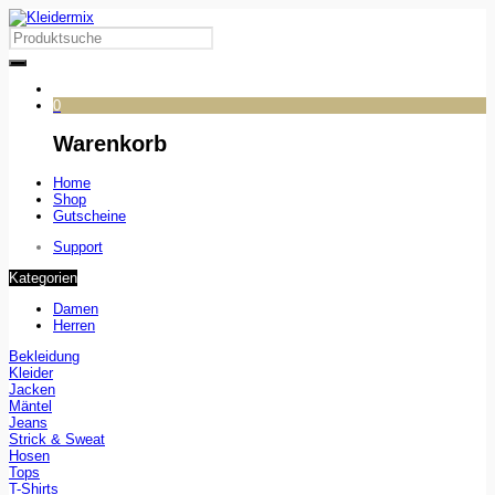
0
Warenkorb
Home
Shop
Gutscheine
Support
Kategorien
Damen
Herren
Bekleidung
Kleider
Jacken
Mäntel
Jeans
Strick & Sweat
Hosen
Tops
T-Shirts