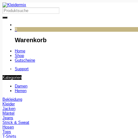
0
Warenkorb
Home
Shop
Gutscheine
Support
Kategorien
Damen
Herren
Bekleidung
Kleider
Jacken
Mäntel
Jeans
Strick & Sweat
Hosen
Tops
T-Shirts