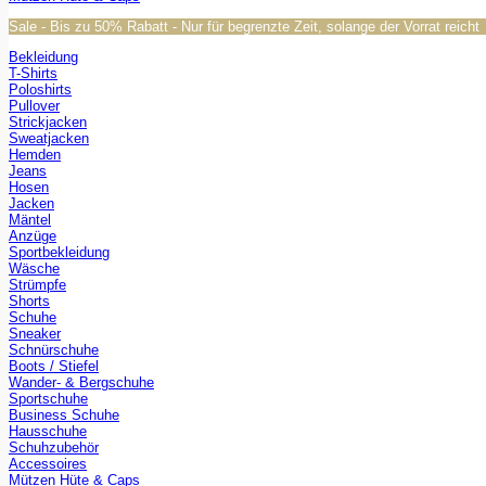
Sale - Bis zu 50% Rabatt - Nur für begrenzte Zeit, solange der Vorrat reicht
Bekleidung
T-Shirts
Poloshirts
Pullover
Strickjacken
Sweatjacken
Hemden
Jeans
Hosen
Jacken
Mäntel
Anzüge
Sportbekleidung
Wäsche
Strümpfe
Shorts
Schuhe
Sneaker
Schnürschuhe
Boots / Stiefel
Wander- & Bergschuhe
Sportschuhe
Business Schuhe
Hausschuhe
Schuhzubehör
Accessoires
Mützen Hüte & Caps