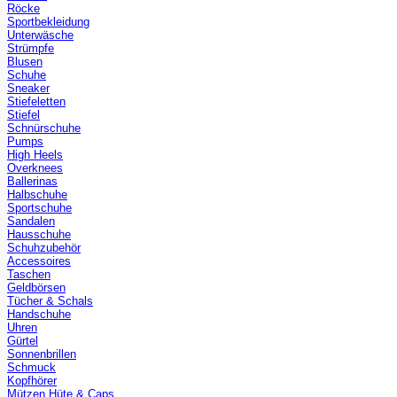
Röcke
Sportbekleidung
Unterwäsche
Strümpfe
Blusen
Schuhe
Sneaker
Stiefeletten
Stiefel
Schnürschuhe
Pumps
High Heels
Overknees
Ballerinas
Halbschuhe
Sportschuhe
Sandalen
Hausschuhe
Schuhzubehör
Accessoires
Taschen
Geldbörsen
Tücher & Schals
Handschuhe
Uhren
Gürtel
Sonnenbrillen
Schmuck
Kopfhörer
Mützen Hüte & Caps