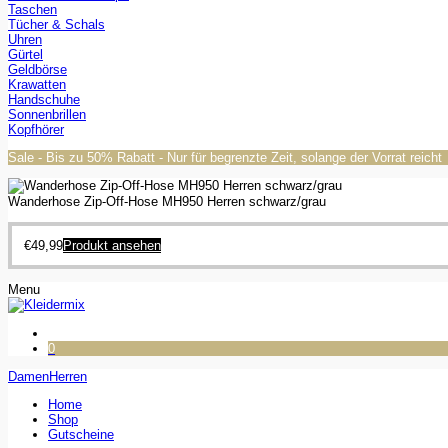
Taschen
Tücher & Schals
Uhren
Gürtel
Geldbörse
Krawatten
Handschuhe
Sonnenbrillen
Kopfhörer
Sale - Bis zu 50% Rabatt - Nur für begrenzte Zeit, solange der Vorrat reicht
Wanderhose Zip-Off-Hose MH950 Herren schwarz/grau
€
49,99
Produkt ansehen
Menu
0
Damen
Herren
Home
Shop
Gutscheine