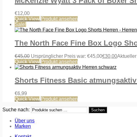
McKenzie Wyatt 3 Pack of Boxer Sh
€
12,00
Quick View
Produkt ansehen
Sale!
The North Face Fine Box Logo Sho
€
45,00
Ursprünglicher Preis war: €45,00
€
30,00
Aktueller
Quick View
Produkt ansehen
Shorts Fitness Basic atmungsakti
€
6,99
Quick View
Produkt ansehen
Suche nach:
Suchen
Über uns
Marken
Kontakt