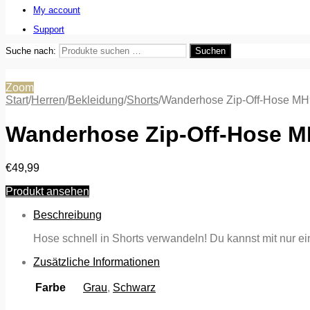
My account
Support
Suche nach:
Suchen
Zoom
Start
/
Herren
/
Bekleidung
/
Shorts
/
Wanderhose Zip-Off-Hose MH
Wanderhose Zip-Off-Hose M
€
49,99
Produkt ansehen
Beschreibung
Hose schnell in Shorts verwandeln! Du kannst mit nur 
Zusätzliche Informationen
Farbe
Grau
,
Schwarz