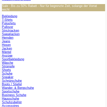
Sale - Bis zu 50% Rabatt - Nur für begrenzte Zeit, solange der Vorrat
reicht
Bekleidung
T-Shirts
Poloshirts
Pullover
Strickjacken
Sweatjacken
Hemden
Jeans
Hosen
Jacken
Mäntel
Anzüge
Sportbekleidung
Wäsche
Strümpfe
Shorts
Schuhe
Sneaker
Schnürschuhe
Boots / Stiefel
Wander- & Bergschuhe
Sportschuhe
Business Schuhe
Hausschuhe
Schuhzubehör
Accessoires