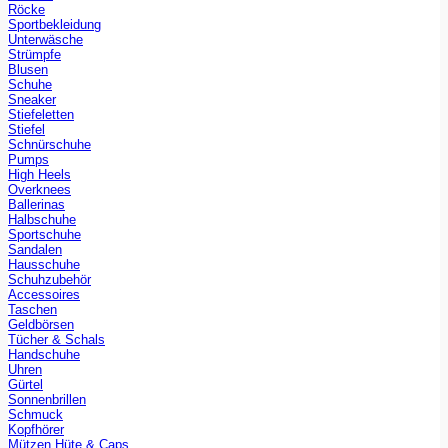
Röcke
Sportbekleidung
Unterwäsche
Strümpfe
Blusen
Schuhe
Sneaker
Stiefeletten
Stiefel
Schnürschuhe
Pumps
High Heels
Overknees
Ballerinas
Halbschuhe
Sportschuhe
Sandalen
Hausschuhe
Schuhzubehör
Accessoires
Taschen
Geldbörsen
Tücher & Schals
Handschuhe
Uhren
Gürtel
Sonnenbrillen
Schmuck
Kopfhörer
Mützen Hüte & Caps