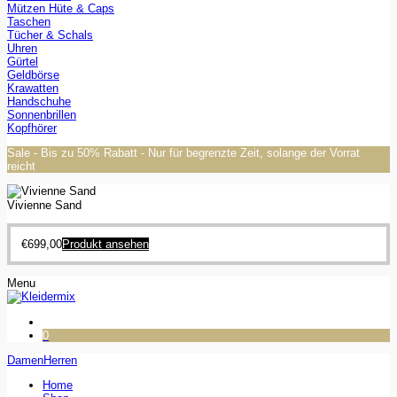
Mützen Hüte & Caps
Taschen
Tücher & Schals
Uhren
Gürtel
Geldbörse
Krawatten
Handschuhe
Sonnenbrillen
Kopfhörer
Sale - Bis zu 50% Rabatt - Nur für begrenzte Zeit, solange der Vorrat
reicht
Vivienne Sand
€
699,00
Produkt ansehen
Menu
0
Damen
Herren
Home