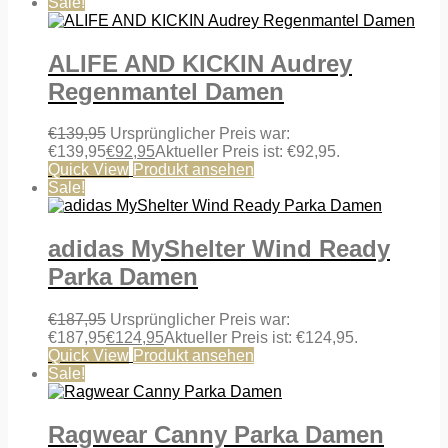
Sale!
ALIFE AND KICKIN Audrey
Regenmantel Damen
€
139,95
Ursprünglicher Preis war:
€139,95
€
92,95
Aktueller Preis ist: €92,95.
Quick View
Produkt ansehen
Sale!
adidas MyShelter Wind Ready
Parka Damen
€
187,95
Ursprünglicher Preis war:
€187,95
€
124,95
Aktueller Preis ist: €124,95.
Quick View
Produkt ansehen
Sale!
Ragwear Canny Parka Damen