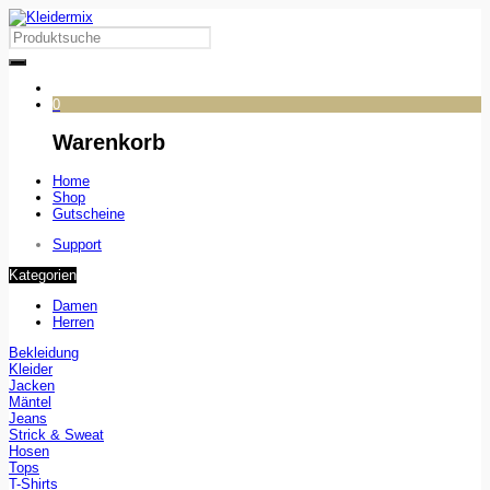
0
Warenkorb
Home
Shop
Gutscheine
Support
Kategorien
Damen
Herren
Bekleidung
Kleider
Jacken
Mäntel
Jeans
Strick & Sweat
Hosen
Tops
T-Shirts