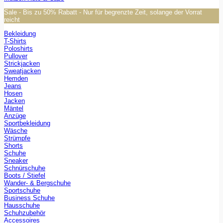
Sale - Bis zu 50% Rabatt - Nur für begrenzte Zeit, solange der Vorrat
reicht
Bekleidung
T-Shirts
Poloshirts
Pullover
Strickjacken
Sweatjacken
Hemden
Jeans
Hosen
Jacken
Mäntel
Anzüge
Sportbekleidung
Wäsche
Strümpfe
Shorts
Schuhe
Sneaker
Schnürschuhe
Boots / Stiefel
Wander- & Bergschuhe
Sportschuhe
Business Schuhe
Hausschuhe
Schuhzubehör
Accessoires