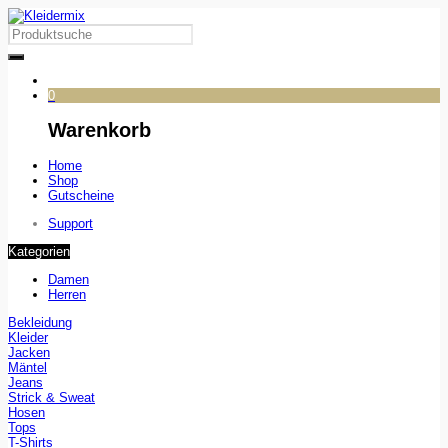
0
Warenkorb
Home
Shop
Gutscheine
Support
Kategorien
Damen
Herren
Bekleidung
Kleider
Jacken
Mäntel
Jeans
Strick & Sweat
Hosen
Tops
T-Shirts