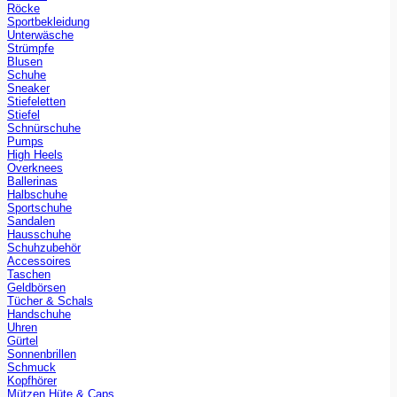
Röcke
Sportbekleidung
Unterwäsche
Strümpfe
Blusen
Schuhe
Sneaker
Stiefeletten
Stiefel
Schnürschuhe
Pumps
High Heels
Overknees
Ballerinas
Halbschuhe
Sportschuhe
Sandalen
Hausschuhe
Schuhzubehör
Accessoires
Taschen
Geldbörsen
Tücher & Schals
Handschuhe
Uhren
Gürtel
Sonnenbrillen
Schmuck
Kopfhörer
Mützen Hüte & Caps