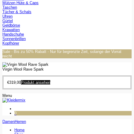
Mützen Hüte & Caps
Taschen
Tücher & Schals
Uhren
Gürtel
Geldbörse
Krawatten
Handschuhe
Sonnenbrillen
Kopfhörer
Sale - Bis zu 50% Rabatt - Nur für begrenzte Zeit, solange der Vorrat
reicht
Virgin Wool Rave Spark
€
319,00
Produkt ansehen
Menu
0
Damen
Herren
Home