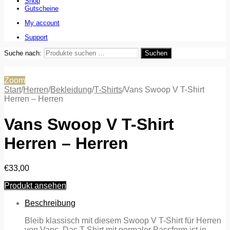
Shop
Gutscheine
My account
Support
Suche nach:
Suchen
Zoom
Start
/
Herren
/
Bekleidung
/
T-Shirts
/
Vans Swoop V T-Shirt
Herren – Herren
Vans Swoop V T-Shirt
Herren – Herren
€
33,00
Produkt ansehen
Beschreibung
Bleib klassisch mit diesem Swoop V T-Shirt für Herren
von Vans. Das T-Shirt mit normaler Passform ist in