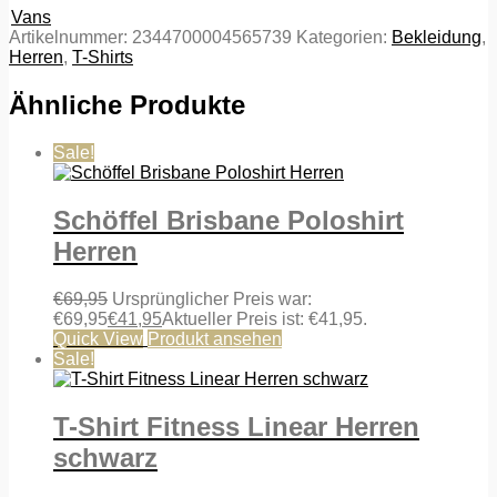
Vans
Artikelnummer:
2344700004565739
Kategorien:
Bekleidung
,
Herren
,
T-Shirts
Ähnliche Produkte
Sale!
Schöffel Brisbane Poloshirt
Herren
€
69,95
Ursprünglicher Preis war:
€69,95
€
41,95
Aktueller Preis ist: €41,95.
Quick View
Produkt ansehen
Sale!
T-Shirt Fitness Linear Herren
schwarz