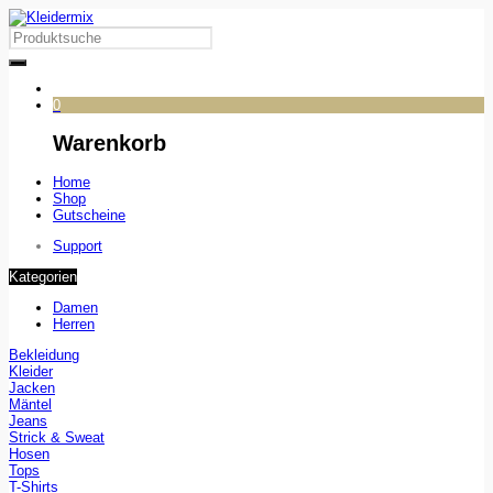
0
Warenkorb
Home
Shop
Gutscheine
Support
Kategorien
Damen
Herren
Bekleidung
Kleider
Jacken
Mäntel
Jeans
Strick & Sweat
Hosen
Tops
T-Shirts