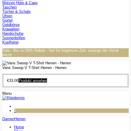
Mützen Hüte & Caps
Taschen
Tücher & Schals
Uhren
Gürtel
Geldbörse
Krawatten
Handschuhe
Sonnenbrillen
Kopfhörer
Sale - Bis zu 50% Rabatt - Nur für begrenzte Zeit, solange der Vorrat
reicht
Vans Swoop V T-Shirt Herren - Herren
€
33,00
Produkt ansehen
Menu
0
Damen
Herren
Home