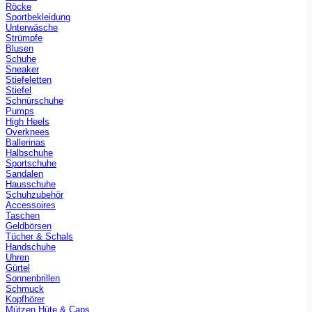
Röcke
Sportbekleidung
Unterwäsche
Strümpfe
Blusen
Schuhe
Sneaker
Stiefeletten
Stiefel
Schnürschuhe
Pumps
High Heels
Overknees
Ballerinas
Halbschuhe
Sportschuhe
Sandalen
Hausschuhe
Schuhzubehör
Accessoires
Taschen
Geldbörsen
Tücher & Schals
Handschuhe
Uhren
Gürtel
Sonnenbrillen
Schmuck
Kopfhörer
Mützen Hüte & Caps