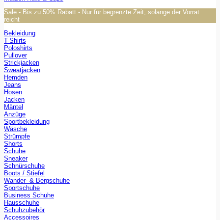
Sale - Bis zu 50% Rabatt - Nur für begrenzte Zeit, solange der Vorrat
reicht
Bekleidung
T-Shirts
Poloshirts
Pullover
Strickjacken
Sweatjacken
Hemden
Jeans
Hosen
Jacken
Mäntel
Anzüge
Sportbekleidung
Wäsche
Strümpfe
Shorts
Schuhe
Sneaker
Schnürschuhe
Boots / Stiefel
Wander- & Bergschuhe
Sportschuhe
Business Schuhe
Hausschuhe
Schuhzubehör
Accessoires