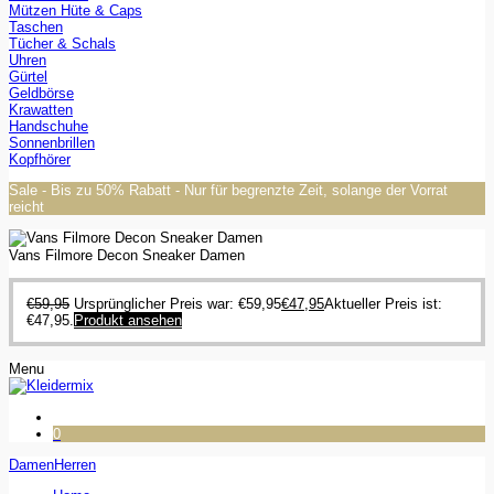
Mützen Hüte & Caps
Taschen
Tücher & Schals
Uhren
Gürtel
Geldbörse
Krawatten
Handschuhe
Sonnenbrillen
Kopfhörer
Sale - Bis zu 50% Rabatt - Nur für begrenzte Zeit, solange der Vorrat
reicht
Vans Filmore Decon Sneaker Damen
€
59,95
Ursprünglicher Preis war: €59,95
€
47,95
Aktueller Preis ist:
€47,95.
Produkt ansehen
Menu
0
Damen
Herren