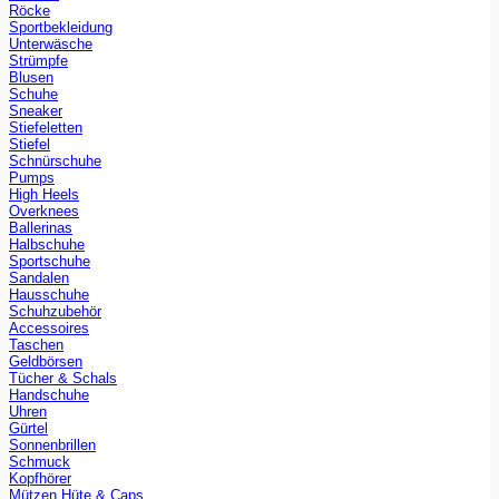
Röcke
Sportbekleidung
Unterwäsche
Strümpfe
Blusen
Schuhe
Sneaker
Stiefeletten
Stiefel
Schnürschuhe
Pumps
High Heels
Overknees
Ballerinas
Halbschuhe
Sportschuhe
Sandalen
Hausschuhe
Schuhzubehör
Accessoires
Taschen
Geldbörsen
Tücher & Schals
Handschuhe
Uhren
Gürtel
Sonnenbrillen
Schmuck
Kopfhörer
Mützen Hüte & Caps