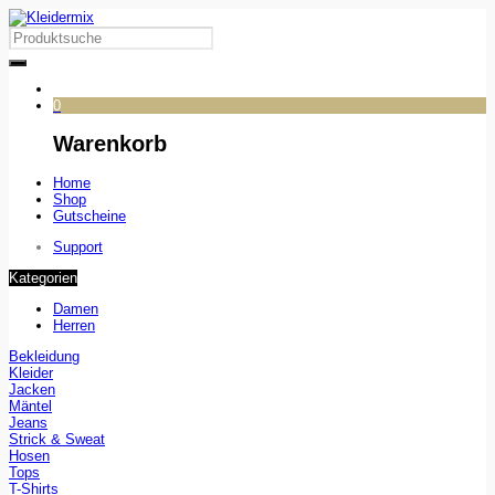
0
Warenkorb
Home
Shop
Gutscheine
Support
Kategorien
Damen
Herren
Bekleidung
Kleider
Jacken
Mäntel
Jeans
Strick & Sweat
Hosen
Tops
T-Shirts