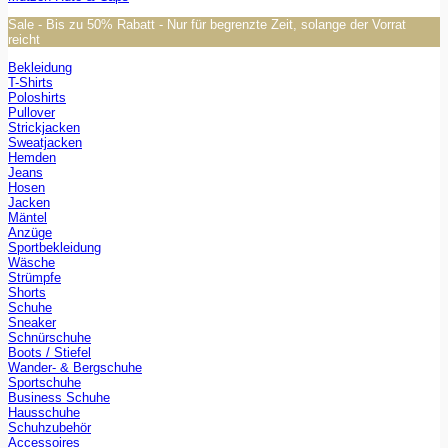
Sale - Bis zu 50% Rabatt - Nur für begrenzte Zeit, solange der Vorrat
reicht
Bekleidung
T-Shirts
Poloshirts
Pullover
Strickjacken
Sweatjacken
Hemden
Jeans
Hosen
Jacken
Mäntel
Anzüge
Sportbekleidung
Wäsche
Strümpfe
Shorts
Schuhe
Sneaker
Schnürschuhe
Boots / Stiefel
Wander- & Bergschuhe
Sportschuhe
Business Schuhe
Hausschuhe
Schuhzubehör
Accessoires