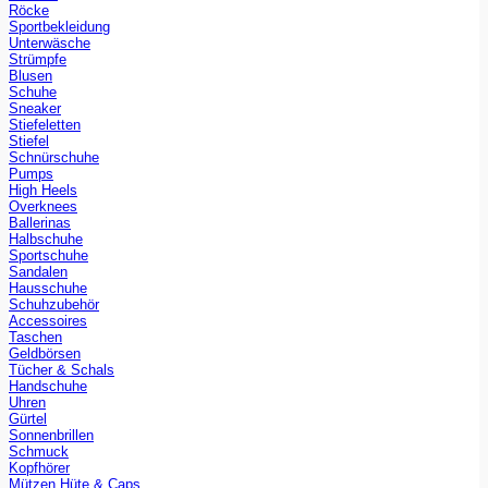
Röcke
Sportbekleidung
Unterwäsche
Strümpfe
Blusen
Schuhe
Sneaker
Stiefeletten
Stiefel
Schnürschuhe
Pumps
High Heels
Overknees
Ballerinas
Halbschuhe
Sportschuhe
Sandalen
Hausschuhe
Schuhzubehör
Accessoires
Taschen
Geldbörsen
Tücher & Schals
Handschuhe
Uhren
Gürtel
Sonnenbrillen
Schmuck
Kopfhörer
Mützen Hüte & Caps