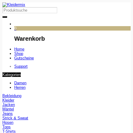
0
Warenkorb
Home
Shop
Gutscheine
Support
Kategorien
Damen
Herren
Bekleidung
Kleider
Jacken
Mäntel
Jeans
Strick & Sweat
Hosen
Tops
T-Shirts