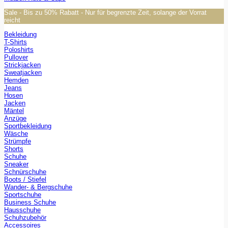
Sale - Bis zu 50% Rabatt - Nur für begrenzte Zeit, solange der Vorrat
reicht
Bekleidung
T-Shirts
Poloshirts
Pullover
Strickjacken
Sweatjacken
Hemden
Jeans
Hosen
Jacken
Mäntel
Anzüge
Sportbekleidung
Wäsche
Strümpfe
Shorts
Schuhe
Sneaker
Schnürschuhe
Boots / Stiefel
Wander- & Bergschuhe
Sportschuhe
Business Schuhe
Hausschuhe
Schuhzubehör
Accessoires