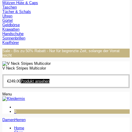
Mützen Hüte & Caps
Taschen
Tücher & Schals
Uhren
Gürtel
Geldbörse
Krawatten
Handschuhe
Sonnenbrillen
Kopfhörer
Sale - Bis zu 50% Rabatt - Nur für begrenzte Zeit, solange der Vorrat
reicht
V Neck Stripes Multicolor
€
249,00
Produkt ansehen
Menu
0
Damen
Herren
Home