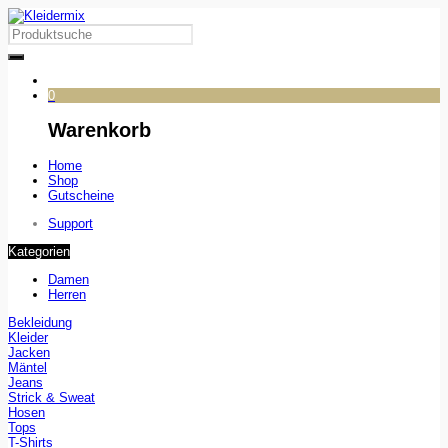
0
Warenkorb
Home
Shop
Gutscheine
Support
Kategorien
Damen
Herren
Bekleidung
Kleider
Jacken
Mäntel
Jeans
Strick & Sweat
Hosen
Tops
T-Shirts