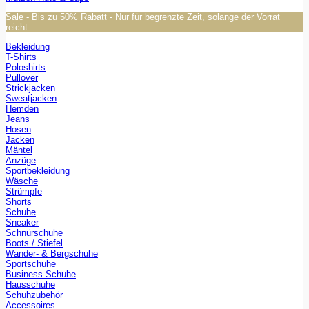
Sale - Bis zu 50% Rabatt - Nur für begrenzte Zeit, solange der Vorrat
reicht
Bekleidung
T-Shirts
Poloshirts
Pullover
Strickjacken
Sweatjacken
Hemden
Jeans
Hosen
Jacken
Mäntel
Anzüge
Sportbekleidung
Wäsche
Strümpfe
Shorts
Schuhe
Sneaker
Schnürschuhe
Boots / Stiefel
Wander- & Bergschuhe
Sportschuhe
Business Schuhe
Hausschuhe
Schuhzubehör
Accessoires