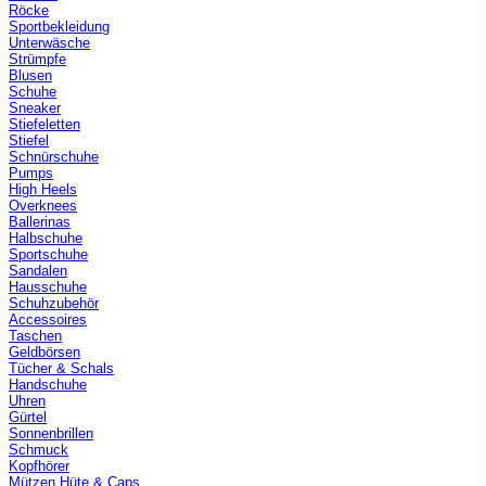
Röcke
Sportbekleidung
Unterwäsche
Strümpfe
Blusen
Schuhe
Sneaker
Stiefeletten
Stiefel
Schnürschuhe
Pumps
High Heels
Overknees
Ballerinas
Halbschuhe
Sportschuhe
Sandalen
Hausschuhe
Schuhzubehör
Accessoires
Taschen
Geldbörsen
Tücher & Schals
Handschuhe
Uhren
Gürtel
Sonnenbrillen
Schmuck
Kopfhörer
Mützen Hüte & Caps