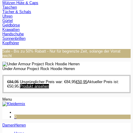
Mützen Hüte & Caps
Taschen
Tücher & Schals
Uhren
Gürtel
Geldbörse
Krawatten
Handschuhe
Sonnenbrillen
Kopfhörer
Sale - Bis zu 50% Rabatt - Nur für begrenzte Zeit, solange der Vorrat
reicht
Under Armour Project Rock Hoodie Herren
€
84,95
Ursprünglicher Preis war: €84,95
€
50,95
Aktueller Preis ist:
€50,95.
Produkt ansehen
Menu
0
Damen
Herren