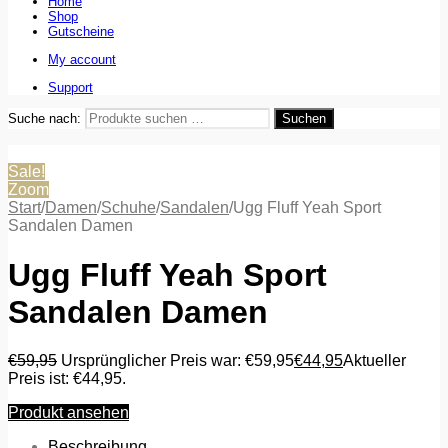
Home
Shop
Gutscheine
My account
Support
Suche nach:
Suchen
Sale!
Zoom
Start
/
Damen
/
Schuhe
/
Sandalen
/
Ugg Fluff Yeah Sport
Sandalen Damen
Ugg Fluff Yeah Sport
Sandalen Damen
€
59,95
Ursprünglicher Preis war: €59,95
€
44,95
Aktueller
Preis ist: €44,95.
Produkt ansehen
Beschreibung