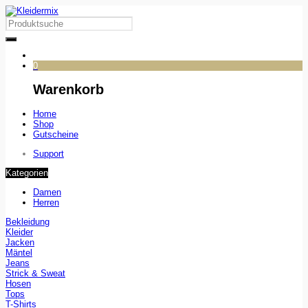
0
Warenkorb
Home
Shop
Gutscheine
Support
Kategorien
Damen
Herren
Bekleidung
Kleider
Jacken
Mäntel
Jeans
Strick & Sweat
Hosen
Tops
T-Shirts