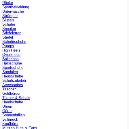
Röcke
Sportbekleidung
Unterwäsche
Strümpfe
Blusen
Schuhe
Sneaker
Stiefeletten
Stiefel
Schnürschuhe
Pumps
High Heels
Overknees
Ballerinas
Halbschuhe
Sportschuhe
Sandalen
Hausschuhe
Schuhzubehör
Accessoires
Taschen
Geldbörsen
Tücher & Schals
Handschuhe
Uhren
Gürtel
Sonnenbrillen
Schmuck
Kopfhörer
Mützen Hüte & Caps