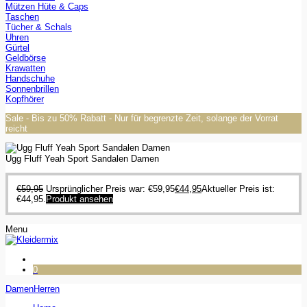
Mützen Hüte & Caps
Taschen
Tücher & Schals
Uhren
Gürtel
Geldbörse
Krawatten
Handschuhe
Sonnenbrillen
Kopfhörer
Sale - Bis zu 50% Rabatt - Nur für begrenzte Zeit, solange der Vorrat
reicht
Ugg Fluff Yeah Sport Sandalen Damen
€
59,95
Ursprünglicher Preis war: €59,95
€
44,95
Aktueller Preis ist:
€44,95.
Produkt ansehen
Menu
0
Damen
Herren