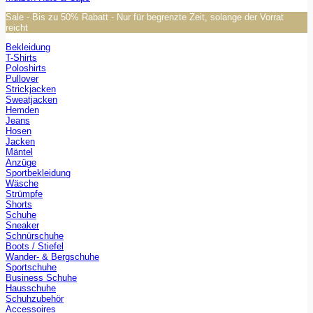
Sale - Bis zu 50% Rabatt - Nur für begrenzte Zeit, solange der Vorrat
reicht
Bekleidung
T-Shirts
Poloshirts
Pullover
Strickjacken
Sweatjacken
Hemden
Jeans
Hosen
Jacken
Mäntel
Anzüge
Sportbekleidung
Wäsche
Strümpfe
Shorts
Schuhe
Sneaker
Schnürschuhe
Boots / Stiefel
Wander- & Bergschuhe
Sportschuhe
Business Schuhe
Hausschuhe
Schuhzubehör
Accessoires