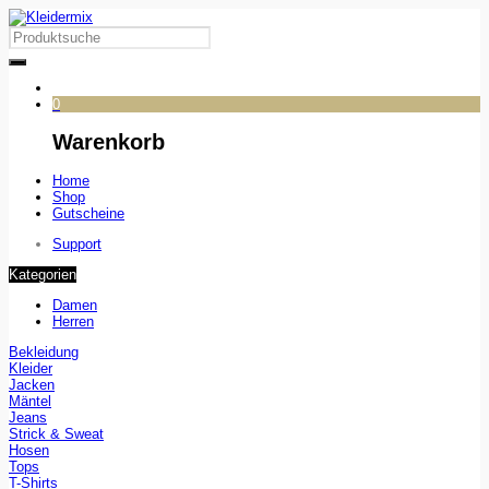
0
Warenkorb
Home
Shop
Gutscheine
Support
Kategorien
Damen
Herren
Bekleidung
Kleider
Jacken
Mäntel
Jeans
Strick & Sweat
Hosen
Tops
T-Shirts