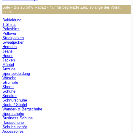
Sale - Bis zu 50% Rabatt - Nur für begrenzte Zeit, solange der Vorrat
reicht
Bekleidung
T-Shirts
Poloshirts
Pullover
Strickjacken
Sweatjacken
Hemden
Jeans
Hosen
Jacken
Mäntel
Anzüge
Sportbekleidung
Wäsche
Strümpfe
Shorts
Schuhe
Sneaker
Schnürschuhe
Boots / Stiefel
Wander- & Bergschuhe
Sportschuhe
Business Schuhe
Hausschuhe
Schuhzubehör
Accessoires