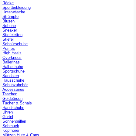
Röcke
Sportbekleidung
Unterwäsche
Strümpfe
Blusen
Schuhe
Sneaker
Stiefeletten
Stiefel
Schnürschuhe
Pumps
High Heels
Overknees
Ballerinas
Halbschuhe
Sportschuhe
Sandalen
Hausschuhe
Schuhzubehör
Accessoires
Taschen
Geldbörsen
Tücher & Schals
Handschuhe
Uhren
Gürtel
Sonnenbrillen
Schmuck
Kopfhörer
Mützen Hüte & Caps