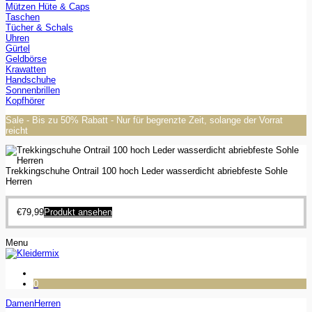
Mützen Hüte & Caps
Taschen
Tücher & Schals
Uhren
Gürtel
Geldbörse
Krawatten
Handschuhe
Sonnenbrillen
Kopfhörer
Sale - Bis zu 50% Rabatt - Nur für begrenzte Zeit, solange der Vorrat
reicht
Trekkingschuhe Ontrail 100 hoch Leder wasserdicht abriebfeste Sohle
Herren
€
79,99
Produkt ansehen
Menu
0
Damen
Herren