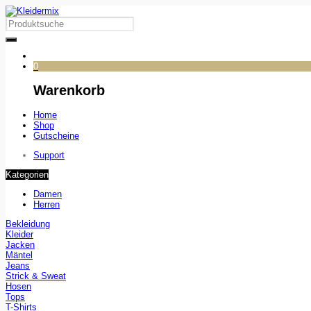
0
Warenkorb
Home
Shop
Gutscheine
Support
Kategorien
Damen
Herren
Bekleidung
Kleider
Jacken
Mäntel
Jeans
Strick & Sweat
Hosen
Tops
T-Shirts