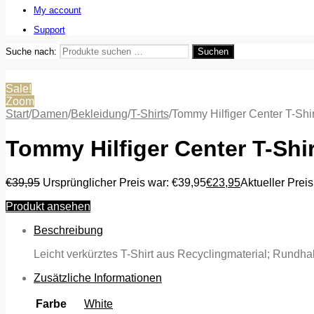
My account
Support
Suche nach:
Suchen
Sale!
Zoom
Start
/
Damen
/
Bekleidung
/
T-Shirts
/
Tommy Hilfiger Center T-Sh
Tommy Hilfiger Center T-Shi
€
39,95
Ursprünglicher Preis war: €39,95
€
23,95
Aktueller Preis
Produkt ansehen
Beschreibung
Leicht verkürztes T-Shirt aus Recyclingmaterial; Rundha
Zusätzliche Informationen
Farbe
White