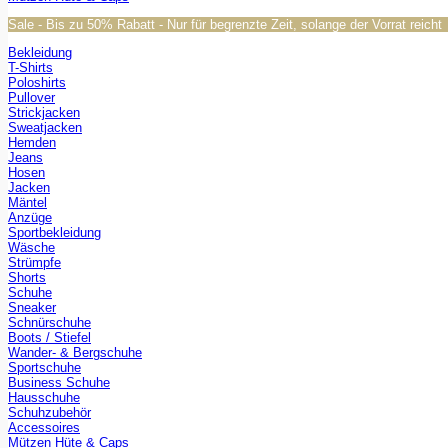
Sale - Bis zu 50% Rabatt - Nur für begrenzte Zeit, solange der Vorrat reicht
Bekleidung
T-Shirts
Poloshirts
Pullover
Strickjacken
Sweatjacken
Hemden
Jeans
Hosen
Jacken
Mäntel
Anzüge
Sportbekleidung
Wäsche
Strümpfe
Shorts
Schuhe
Sneaker
Schnürschuhe
Boots / Stiefel
Wander- & Bergschuhe
Sportschuhe
Business Schuhe
Hausschuhe
Schuhzubehör
Accessoires
Mützen Hüte & Caps