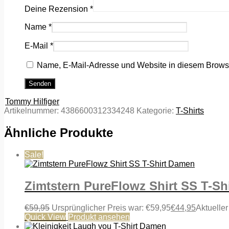
Deine Rezension
*
Name
*
E-Mail
*
Name, E-Mail-Adresse und Website in diesem Brows
Tommy Hilfiger
Artikelnummer:
4386600312334248
Kategorie:
T-Shirts
Ähnliche Produkte
Sale!
Zimtstern PureFlowz Shirt SS T-Sh
€
59,95
Ursprünglicher Preis war: €59,95
€
44,95
Aktueller
Quick View
Produkt ansehen