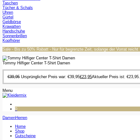
Taschen
Tücher & Schals
Uhren
Gürtel
Geldbörse
Krawatten
Handschuhe
Sonnenbrillen
Kopfhörer
Sale - Bis zu 50% Rabatt - Nur für begrenzte Zeit, solange der Vorrat reicht
Tommy Hilfiger Center T-Shirt Damen
€
39,95
Ursprünglicher Preis war: €39,95
€
23,95
Aktueller Preis ist: €23,95.
Menu
0
Damen
Herren
Home
Shop
Gutscheine