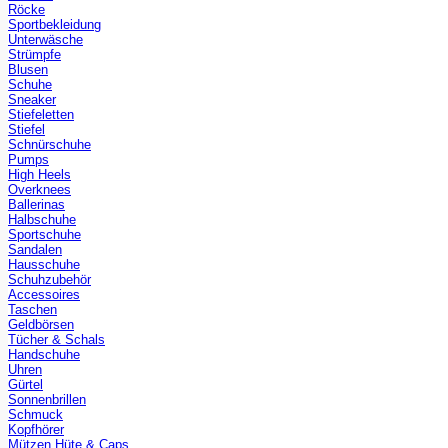
Röcke
Sportbekleidung
Unterwäsche
Strümpfe
Blusen
Schuhe
Sneaker
Stiefeletten
Stiefel
Schnürschuhe
Pumps
High Heels
Overknees
Ballerinas
Halbschuhe
Sportschuhe
Sandalen
Hausschuhe
Schuhzubehör
Accessoires
Taschen
Geldbörsen
Tücher & Schals
Handschuhe
Uhren
Gürtel
Sonnenbrillen
Schmuck
Kopfhörer
Mützen Hüte & Caps