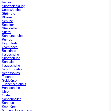
Röcke
Sportbekleidung
Unterwäsche
Strümpfe
Blusen
Schuhe
Sneaker
Stiefeletten
Stiefel
Schnürschuhe
Pumps
High Heels
Overknees
Ballerinas
Halbschuhe
Sportschuhe
Sandalen
Hausschuhe
Schuhzubehör
Accessoires
Taschen
Geldbörsen
Tücher & Schals
Handschuhe
Uhren
Gürtel
Sonnenbrillen
Schmuck
Kopfhörer
Mützen Hüte & Caps