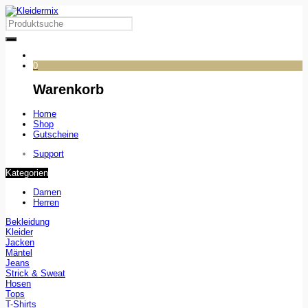
0
Warenkorb
Home
Shop
Gutscheine
Support
Kategorien
Damen
Herren
Bekleidung
Kleider
Jacken
Mäntel
Jeans
Strick & Sweat
Hosen
Tops
T-Shirts