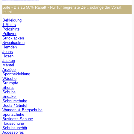
Sale - Bis zu 50% Rabatt - Nur für begrenzte Zeit, solange der Vorrat
reicht
Bekleidung
T-Shirts
Poloshirts
Pullover
Strickjacken
Sweatjacken
Hemden
Jeans
Hosen
Jacken
Mäntel
Anzüge
Sportbekleidung
Wäsche
Strümpfe
Shorts
Schuhe
Sneaker
Schnürschuhe
Boots / Stiefel
Wander- & Bergschuhe
Sportschuhe
Business Schuhe
Hausschuhe
Schuhzubehör
Accessoires