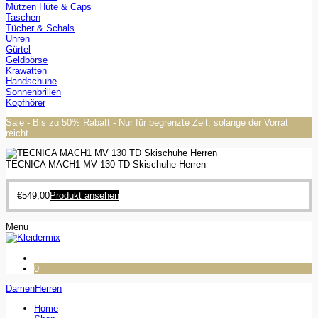
Mützen Hüte & Caps
Taschen
Tücher & Schals
Uhren
Gürtel
Geldbörse
Krawatten
Handschuhe
Sonnenbrillen
Kopfhörer
Sale - Bis zu 50% Rabatt - Nur für begrenzte Zeit, solange der Vorrat
reicht
TECNICA MACH1 MV 130 TD Skischuhe Herren
€
549,00
Produkt ansehen
Menu
0
Damen
Herren
Home