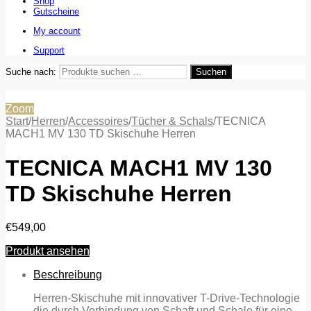
Shop
Gutscheine
My account
Support
Suche nach:
Suchen
Zoom
Start
/
Herren
/
Accessoires
/
Tücher & Schals
/
TECNICA
MACH1 MV 130 TD Skischuhe Herren
TECNICA MACH1 MV 130
TD Skischuhe Herren
€
549,00
Produkt ansehen
Beschreibung
Herren-Skischuhe mit innovativer T-Drive-Technologie
die durch Verbindung von Schaft und Schale für eine