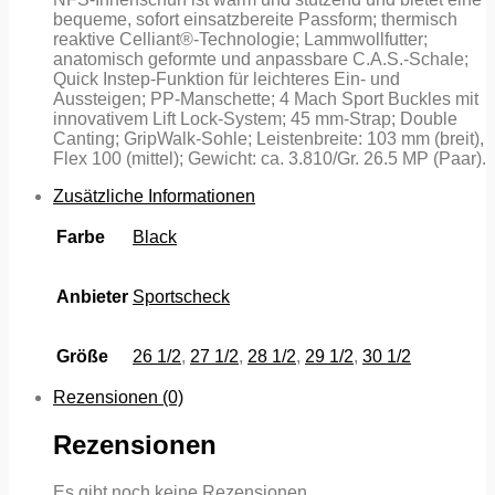
bequeme, sofort einsatzbereite Passform; thermisch
reaktive Celliant®-Technologie; Lammwollfutter;
anatomisch geformte und anpassbare C.A.S.-Schale;
Quick Instep-Funktion für leichteres Ein- und
Aussteigen; PP-Manschette; 4 Mach Sport Buckles mit
innovativem Lift Lock-System; 45 mm-Strap; Double
Canting; GripWalk-Sohle; Leistenbreite: 103 mm (breit),
Flex 100 (mittel); Gewicht: ca. 3.810/Gr. 26.5 MP (Paar).
Zusätzliche Informationen
Farbe
Black
Anbieter
Sportscheck
Größe
26 1/2
,
27 1/2
,
28 1/2
,
29 1/2
,
30 1/2
Rezensionen (0)
Rezensionen
Es gibt noch keine Rezensionen.