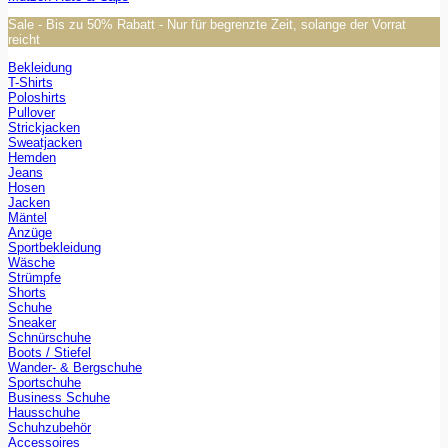
Sale - Bis zu 50% Rabatt - Nur für begrenzte Zeit, solange der Vorrat
reicht
Bekleidung
T-Shirts
Poloshirts
Pullover
Strickjacken
Sweatjacken
Hemden
Jeans
Hosen
Jacken
Mäntel
Anzüge
Sportbekleidung
Wäsche
Strümpfe
Shorts
Schuhe
Sneaker
Schnürschuhe
Boots / Stiefel
Wander- & Bergschuhe
Sportschuhe
Business Schuhe
Hausschuhe
Schuhzubehör
Accessoires