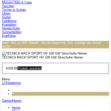
Mützen Hüte & Caps
Taschen
Tücher & Schals
Uhren
Gürtel
Geldbörse
Krawatten
Handschuhe
Sonnenbrillen
Kopfhörer
Sale - Bis zu 50% Rabatt - Nur für begrenzte Zeit, solange der Vorrat
reicht
TECNICA MACH SPORT HV 100 GW Skischuhe Herren
€
329,00
Produkt ansehen
Menu
0
Damen
Herren
Home