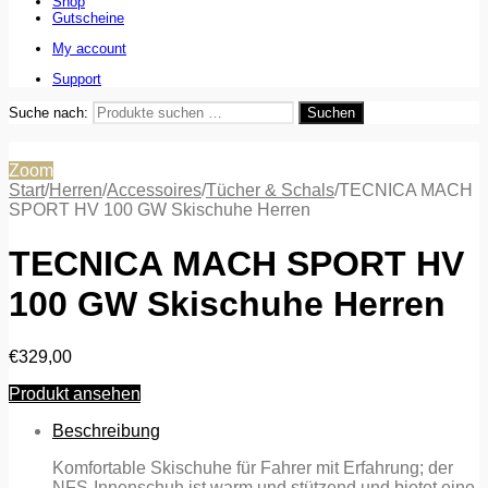
Shop
Gutscheine
My account
Support
Suche nach:
Suchen
Zoom
Start
/
Herren
/
Accessoires
/
Tücher & Schals
/
TECNICA MACH
SPORT HV 100 GW Skischuhe Herren
TECNICA MACH SPORT HV
100 GW Skischuhe Herren
€
329,00
Produkt ansehen
Beschreibung
Komfortable Skischuhe für Fahrer mit Erfahrung; der
NFS-Innenschuh ist warm und stützend und bietet eine