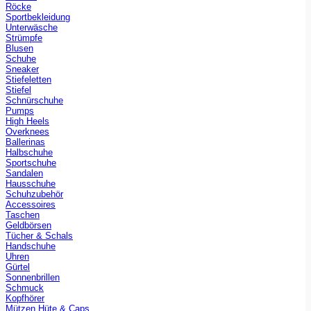
Röcke
Sportbekleidung
Unterwäsche
Strümpfe
Blusen
Schuhe
Sneaker
Stiefeletten
Stiefel
Schnürschuhe
Pumps
High Heels
Overknees
Ballerinas
Halbschuhe
Sportschuhe
Sandalen
Hausschuhe
Schuhzubehör
Accessoires
Taschen
Geldbörsen
Tücher & Schals
Handschuhe
Uhren
Gürtel
Sonnenbrillen
Schmuck
Kopfhörer
Mützen Hüte & Caps