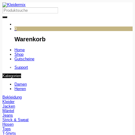
0
Warenkorb
Home
Shop
Gutscheine
Support
Kategorien
Damen
Herren
Bekleidung
Kleider
Jacken
Mäntel
Jeans
Strick & Sweat
Hosen
Tops
T-Shirts