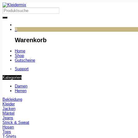
0
Warenkorb
Home
Shop
Gutscheine
Support
Kategorien
Damen
Herren
Bekleidung
Kleider
Jacken
Mäntel
Jeans
Strick & Sweat
Hosen
Tops
T-Shirts