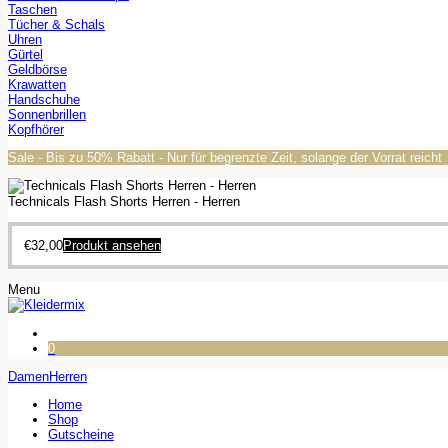
Taschen
Tücher & Schals
Uhren
Gürtel
Geldbörse
Krawatten
Handschuhe
Sonnenbrillen
Kopfhörer
Sale - Bis zu 50% Rabatt - Nur für begrenzte Zeit, solange der Vorrat reicht
Technicals Flash Shorts Herren - Herren
€
32,00
Produkt ansehen
Menu
0
Damen
Herren
Home
Shop
Gutscheine