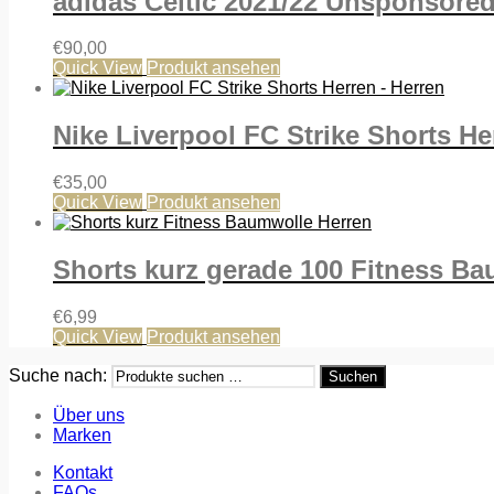
adidas Celtic 2021/22 Unsponsored
€
90,00
Quick View
Produkt ansehen
Nike Liverpool FC Strike Shorts H
€
35,00
Quick View
Produkt ansehen
Shorts kurz gerade 100 Fitness Ba
€
6,99
Quick View
Produkt ansehen
Suche nach:
Suchen
Über uns
Marken
Kontakt
FAQs