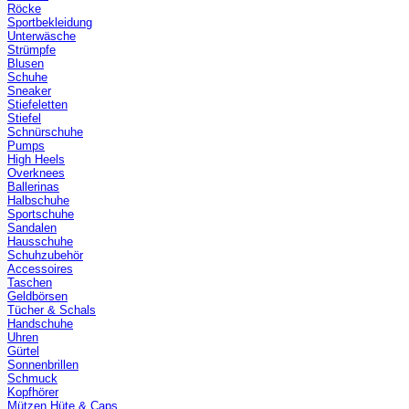
Röcke
Sportbekleidung
Unterwäsche
Strümpfe
Blusen
Schuhe
Sneaker
Stiefeletten
Stiefel
Schnürschuhe
Pumps
High Heels
Overknees
Ballerinas
Halbschuhe
Sportschuhe
Sandalen
Hausschuhe
Schuhzubehör
Accessoires
Taschen
Geldbörsen
Tücher & Schals
Handschuhe
Uhren
Gürtel
Sonnenbrillen
Schmuck
Kopfhörer
Mützen Hüte & Caps