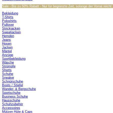
Sale - Bis zu 50% Rabatt - Nur für begrenzte Zeit, solange der Vorrat reicht
Bekleidung
T-Shirts
Poloshirts
Pullover
Strickjacken
Sweatjacken
Hemden
Jeans
Hosen
Jacken
Mäntel
Anzüge
Sportbekleidung
Wäsche
Strümpfe
Shorts
Schuhe
Sneaker
Schnürschuhe
Boots / Stiefel
Wander- & Bergschuhe
Sportschuhe
Business Schuhe
Hausschuhe
Schuhzubehör
Accessoires
Mützen Hüte & Caps