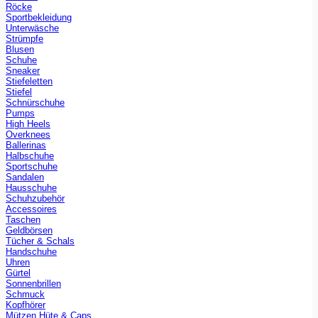
Röcke
Sportbekleidung
Unterwäsche
Strümpfe
Blusen
Schuhe
Sneaker
Stiefeletten
Stiefel
Schnürschuhe
Pumps
High Heels
Overknees
Ballerinas
Halbschuhe
Sportschuhe
Sandalen
Hausschuhe
Schuhzubehör
Accessoires
Taschen
Geldbörsen
Tücher & Schals
Handschuhe
Uhren
Gürtel
Sonnenbrillen
Schmuck
Kopfhörer
Mützen Hüte & Caps