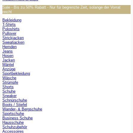
Sale - Bis zu 50% Rabatt - Nur für begrenzte Zeit, solange der Vorrat
reicht
Bekleidung
T-Shirts
Poloshirts
Pullover
Strickjacken
Sweatjacken
Hemden
Jeans
Hosen
Jacken
Mäntel
Anzüge
Sportbekleidung
Wäsche
Strümpfe
Shorts
Schuhe
Sneaker
Schnürschuhe
Boots / Stiefel
Wander- & Bergschuhe
Sportschuhe
Business Schuhe
Hausschuhe
Schuhzubehör
Accessoires