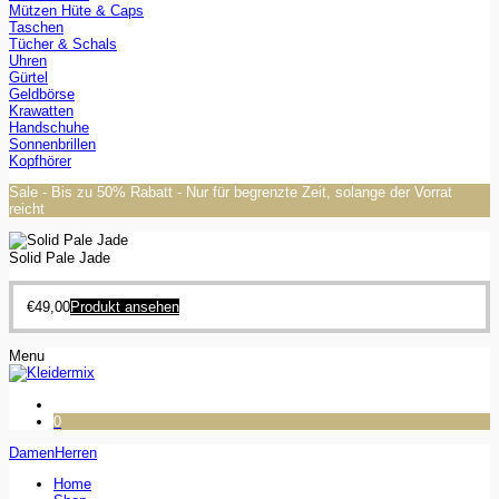
Mützen Hüte & Caps
Taschen
Tücher & Schals
Uhren
Gürtel
Geldbörse
Krawatten
Handschuhe
Sonnenbrillen
Kopfhörer
Sale - Bis zu 50% Rabatt - Nur für begrenzte Zeit, solange der Vorrat
reicht
Solid Pale Jade
€
49,00
Produkt ansehen
Menu
0
Damen
Herren
Home