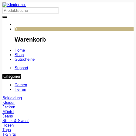
0
Warenkorb
Home
Shop
Gutscheine
Support
Kategorien
Damen
Herren
Bekleidung
Kleider
Jacken
Mäntel
Jeans
Strick & Sweat
Hosen
Tops
T-Shirts