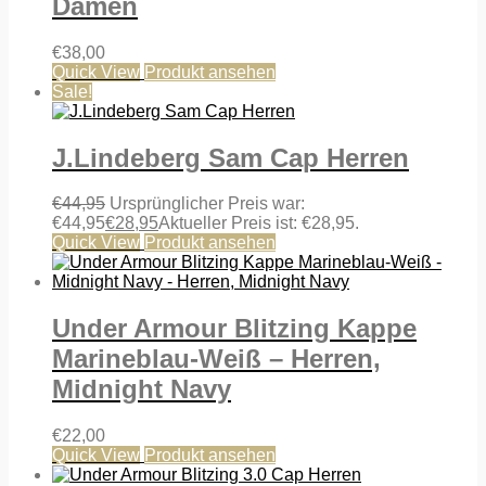
Damen
€
38,00
Quick View
Produkt ansehen
Sale!
J.Lindeberg Sam Cap Herren
€
44,95
Ursprünglicher Preis war:
€44,95
€
28,95
Aktueller Preis ist: €28,95.
Quick View
Produkt ansehen
Under Armour Blitzing Kappe
Marineblau-Weiß – Herren,
Midnight Navy
€
22,00
Quick View
Produkt ansehen