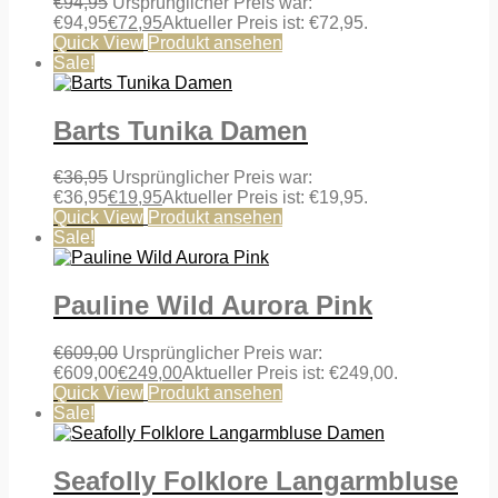
€
94,95
Ursprünglicher Preis war:
€94,95
€
72,95
Aktueller Preis ist: €72,95.
Quick View
Produkt ansehen
Sale!
Barts Tunika Damen
€
36,95
Ursprünglicher Preis war:
€36,95
€
19,95
Aktueller Preis ist: €19,95.
Quick View
Produkt ansehen
Sale!
Pauline Wild Aurora Pink
€
609,00
Ursprünglicher Preis war:
€609,00
€
249,00
Aktueller Preis ist: €249,00.
Quick View
Produkt ansehen
Sale!
Seafolly Folklore Langarmbluse