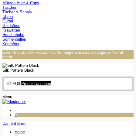
Mützen Hüte & Caps
Taschen
Tücher & Schals
Uhren
Gürtel
Geldbörse
Krawatten
Handschuhe
Sonnenbrillen
Kopfhörer
Sale - Bis zu 50% Rabatt - Nur für begrenzte Zeit, solange der Vorrat
reicht
Silk Pattern Black
€
499,00
Produkt ansehen
Menu
0
Damen
Herren
Home