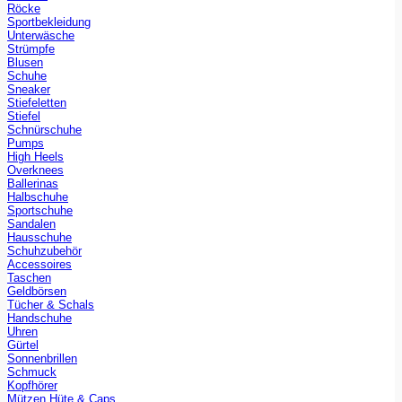
Röcke
Sportbekleidung
Unterwäsche
Strümpfe
Blusen
Schuhe
Sneaker
Stiefeletten
Stiefel
Schnürschuhe
Pumps
High Heels
Overknees
Ballerinas
Halbschuhe
Sportschuhe
Sandalen
Hausschuhe
Schuhzubehör
Accessoires
Taschen
Geldbörsen
Tücher & Schals
Handschuhe
Uhren
Gürtel
Sonnenbrillen
Schmuck
Kopfhörer
Mützen Hüte & Caps