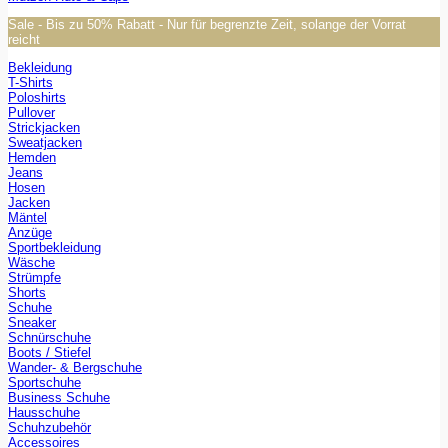
Sale - Bis zu 50% Rabatt - Nur für begrenzte Zeit, solange der Vorrat
reicht
Bekleidung
T-Shirts
Poloshirts
Pullover
Strickjacken
Sweatjacken
Hemden
Jeans
Hosen
Jacken
Mäntel
Anzüge
Sportbekleidung
Wäsche
Strümpfe
Shorts
Schuhe
Sneaker
Schnürschuhe
Boots / Stiefel
Wander- & Bergschuhe
Sportschuhe
Business Schuhe
Hausschuhe
Schuhzubehör
Accessoires