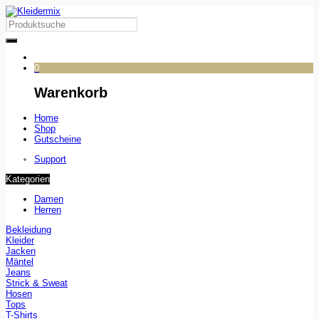
0
Warenkorb
Home
Shop
Gutscheine
Support
Kategorien
Damen
Herren
Bekleidung
Kleider
Jacken
Mäntel
Jeans
Strick & Sweat
Hosen
Tops
T-Shirts