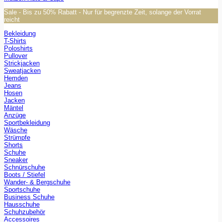
Sale - Bis zu 50% Rabatt - Nur für begrenzte Zeit, solange der Vorrat
reicht
Bekleidung
T-Shirts
Poloshirts
Pullover
Strickjacken
Sweatjacken
Hemden
Jeans
Hosen
Jacken
Mäntel
Anzüge
Sportbekleidung
Wäsche
Strümpfe
Shorts
Schuhe
Sneaker
Schnürschuhe
Boots / Stiefel
Wander- & Bergschuhe
Sportschuhe
Business Schuhe
Hausschuhe
Schuhzubehör
Accessoires