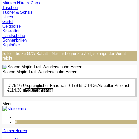
Mützen Hüte & Caps
Taschen
Tücher & Schals
Uhren
Gürtel
Geldbörse
Krawatten
Handschuhe
Sonnenbrillen
Kopfhörer
Sale - Bis zu 50% Rabatt - Nur für begrenzte Zeit, solange der Vorrat
reicht
Scarpa Mojito Trail Wanderschuhe Herren
€
179,95
Ursprünglicher Preis war: €179,95
€
114,36
Aktueller Preis ist:
€114,36.
Produkt ansehen
Menu
0
Damen
Herren