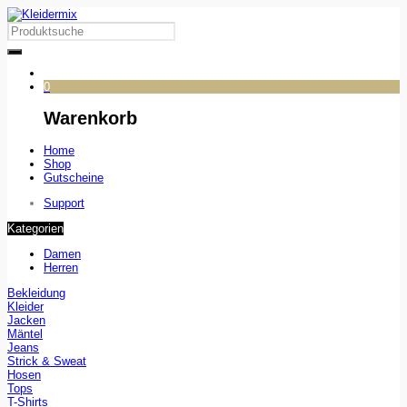
0
Warenkorb
Home
Shop
Gutscheine
Support
Kategorien
Damen
Herren
Bekleidung
Kleider
Jacken
Mäntel
Jeans
Strick & Sweat
Hosen
Tops
T-Shirts