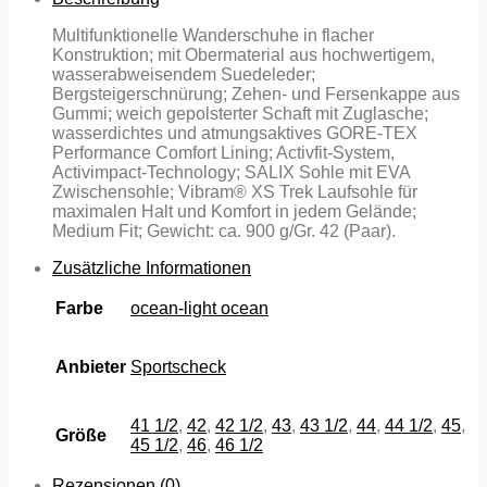
Multifunktionelle Wanderschuhe in flacher
Konstruktion; mit Obermaterial aus hochwertigem,
wasserabweisendem Suedeleder;
Bergsteigerschnürung; Zehen- und Fersenkappe aus
Gummi; weich gepolsterter Schaft mit Zuglasche;
wasserdichtes und atmungsaktives GORE-TEX
Performance Comfort Lining; Activfit-System,
Activimpact-Technology; SALIX Sohle mit EVA
Zwischensohle; Vibram® XS Trek Laufsohle für
maximalen Halt und Komfort in jedem Gelände;
Medium Fit; Gewicht: ca. 900 g/Gr. 42 (Paar).
Zusätzliche Informationen
Farbe
ocean-light ocean
Anbieter
Sportscheck
41 1/2
,
42
,
42 1/2
,
43
,
43 1/2
,
44
,
44 1/2
,
45
,
Größe
45 1/2
,
46
,
46 1/2
Rezensionen (0)