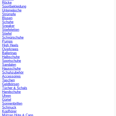
Röcke
Sportbekleidung
Unterwäsche
Strümpfe
Blusen
Schuhe
Sneaker
Stiefeletten
Stiefel
Schnürschuhe
Pumps
High Heels
Overknees
Ballerinas
Halbschuhe
Sportschuhe
Sandalen
Hausschuhe
Schuhzubehör
Accessoires
Taschen
Geldbörsen
Tücher & Schals
Handschuhe
Uhren
Gürtel
Sonnenbrillen
Schmuck
Kopfhörer
Mützen Hüte & Caps