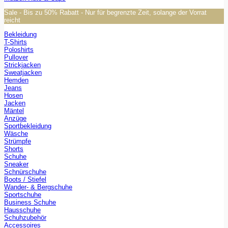
Sale - Bis zu 50% Rabatt - Nur für begrenzte Zeit, solange der Vorrat
reicht
Bekleidung
T-Shirts
Poloshirts
Pullover
Strickjacken
Sweatjacken
Hemden
Jeans
Hosen
Jacken
Mäntel
Anzüge
Sportbekleidung
Wäsche
Strümpfe
Shorts
Schuhe
Sneaker
Schnürschuhe
Boots / Stiefel
Wander- & Bergschuhe
Sportschuhe
Business Schuhe
Hausschuhe
Schuhzubehör
Accessoires