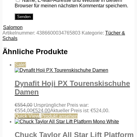
Name, E-Mail-Adresse und Website in diesem
Browser für meinen nächsten Kommentar speichern.
Salomon
Artikelnummer:
4386600034765803
Kategorie:
Tücher &
Schals
Ähnliche Produkte
Sale!
Dynafit Hoji PX Tourenskischuhe
Damen
€
554,00
Ursprünglicher Preis war:
€554,00
€
524,00
Aktueller Preis ist: €524,00.
Quick View
Produkt ansehen
Chuck Taylor All Star Lift Platform