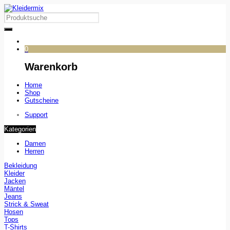
0
Warenkorb
Home
Shop
Gutscheine
Support
Kategorien
Damen
Herren
Bekleidung
Kleider
Jacken
Mäntel
Jeans
Strick & Sweat
Hosen
Tops
T-Shirts