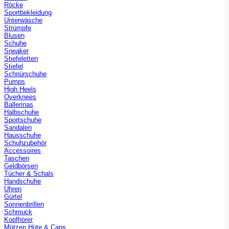
Röcke
Sportbekleidung
Unterwäsche
Strümpfe
Blusen
Schuhe
Sneaker
Stiefeletten
Stiefel
Schnürschuhe
Pumps
High Heels
Overknees
Ballerinas
Halbschuhe
Sportschuhe
Sandalen
Hausschuhe
Schuhzubehör
Accessoires
Taschen
Geldbörsen
Tücher & Schals
Handschuhe
Uhren
Gürtel
Sonnenbrillen
Schmuck
Kopfhörer
Mützen Hüte & Caps