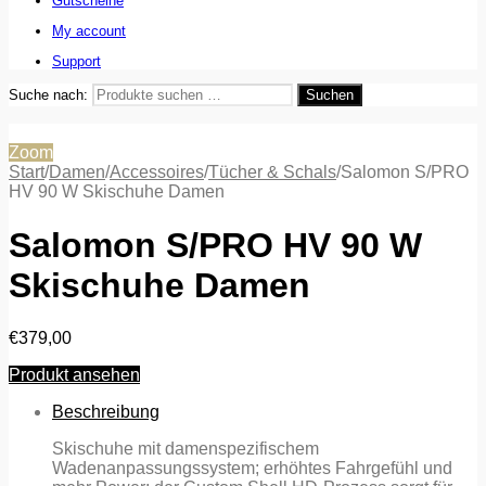
Gutscheine
My account
Support
Suche nach:
Suchen
Zoom
Start
/
Damen
/
Accessoires
/
Tücher & Schals
/
Salomon S/PRO
HV 90 W Skischuhe Damen
Salomon S/PRO HV 90 W
Skischuhe Damen
€
379,00
Produkt ansehen
Beschreibung
Skischuhe mit damenspezifischem
Wadenanpassungssystem; erhöhtes Fahrgefühl und