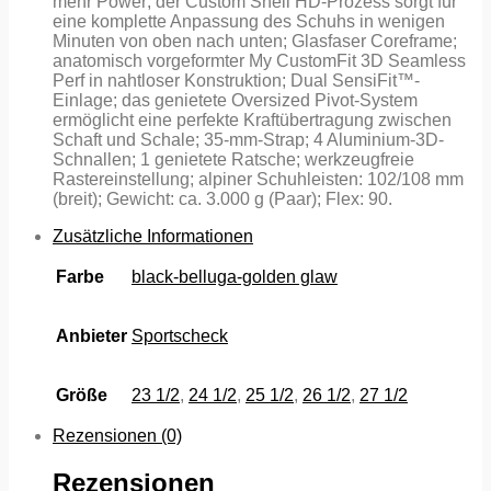
mehr Power; der Custom Shell HD-Prozess sorgt für
eine komplette Anpassung des Schuhs in wenigen
Minuten von oben nach unten; Glasfaser Coreframe;
anatomisch vorgeformter My CustomFit 3D Seamless
Perf in nahtloser Konstruktion; Dual SensiFit™-
Einlage; das genietete Oversized Pivot-System
ermöglicht eine perfekte Kraftübertragung zwischen
Schaft und Schale; 35-mm-Strap; 4 Aluminium-3D-
Schnallen; 1 genietete Ratsche; werkzeugfreie
Rastereinstellung; alpiner Schuhleisten: 102/108 mm
(breit); Gewicht: ca. 3.000 g (Paar); Flex: 90.
Zusätzliche Informationen
Farbe
black-belluga-golden glaw
Anbieter
Sportscheck
Größe
23 1/2
,
24 1/2
,
25 1/2
,
26 1/2
,
27 1/2
Rezensionen (0)
Rezensionen