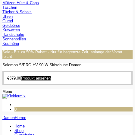
Mützen Hüte & Caps
Taschen
Tücher & Schals
Uhren
Gürtel
Geldbörse
Krawatten
Handschuhe
Sonnenbrillen
Kopfhörer
Sale - Bis zu 50% Rabatt - Nur für begrenzte Zeit, solange der Vorrat
reicht
Salomon S/PRO HV 90 W Skischuhe Damen
€
379,00
Produkt ansehen
Menu
0
Damen
Herren
Home
Shop