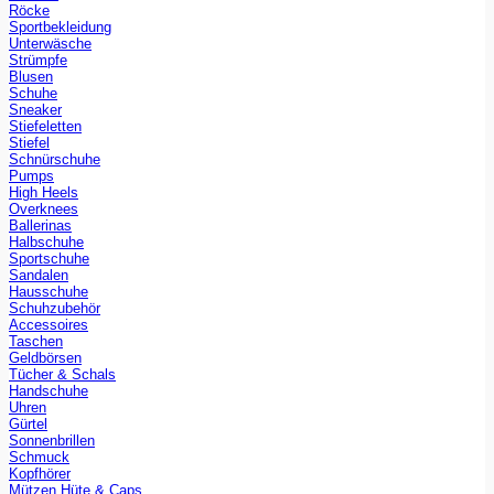
Röcke
Sportbekleidung
Unterwäsche
Strümpfe
Blusen
Schuhe
Sneaker
Stiefeletten
Stiefel
Schnürschuhe
Pumps
High Heels
Overknees
Ballerinas
Halbschuhe
Sportschuhe
Sandalen
Hausschuhe
Schuhzubehör
Accessoires
Taschen
Geldbörsen
Tücher & Schals
Handschuhe
Uhren
Gürtel
Sonnenbrillen
Schmuck
Kopfhörer
Mützen Hüte & Caps