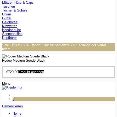
Mützen Hüte & Caps
Taschen
Tücher & Schals
Uhren
Gürtel
Geldbörse
Krawatten
Handschuhe
Sonnenbrillen
Kopfhörer
Sale - Bis zu 50% Rabatt - Nur für begrenzte Zeit, solange der Vorrat
reicht
Rodeo Medium Suede Black
€
729,00
Produkt ansehen
Menu
0
Damen
Herren
Home