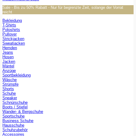
Sale - Bis zu 50% Rabatt - Nur für begrenzte Zeit, solange der Vorrat
reicht
Bekleidung
T-Shirts
Poloshirts
Pullover
Strickjacken
Sweatjacken
Hemden
Jeans
Hosen
Jacken
Mäntel
Anzüge
Sportbekleidung
Wäsche
Strümpfe
Shorts
Schuhe
Sneaker
Schnürschuhe
Boots / Stiefel
Wander- & Bergschuhe
Sportschuhe
Business Schuhe
Hausschuhe
Schuhzubehör
Accessoires