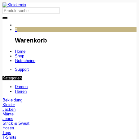
0
Warenkorb
Home
Shop
Gutscheine
Support
Kategorien
Damen
Herren
Bekleidung
Kleider
Jacken
Mäntel
Jeans
Strick & Sweat
Hosen
Tops
T-Shirts