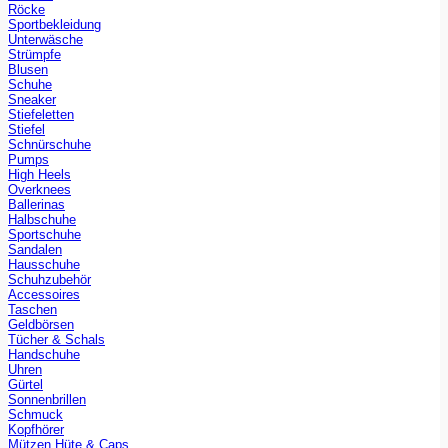
Röcke
Sportbekleidung
Unterwäsche
Strümpfe
Blusen
Schuhe
Sneaker
Stiefeletten
Stiefel
Schnürschuhe
Pumps
High Heels
Overknees
Ballerinas
Halbschuhe
Sportschuhe
Sandalen
Hausschuhe
Schuhzubehör
Accessoires
Taschen
Geldbörsen
Tücher & Schals
Handschuhe
Uhren
Gürtel
Sonnenbrillen
Schmuck
Kopfhörer
Mützen Hüte & Caps