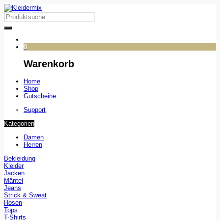
0
Warenkorb
Home
Shop
Gutscheine
Support
Kategorien
Damen
Herren
Bekleidung
Kleider
Jacken
Mäntel
Jeans
Strick & Sweat
Hosen
Tops
T-Shirts