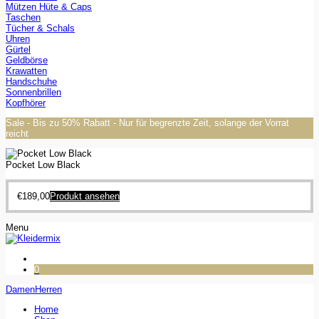
Mützen Hüte & Caps
Taschen
Tücher & Schals
Uhren
Gürtel
Geldbörse
Krawatten
Handschuhe
Sonnenbrillen
Kopfhörer
Sale - Bis zu 50% Rabatt - Nur für begrenzte Zeit, solange der Vorrat
reicht
Pocket Low Black
€
189,00
Produkt ansehen
Menu
0
Damen
Herren
Home