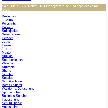
Sale - Bis zu 50% Rabatt - Nur für begrenzte Zeit, solange der Vorrat
reicht
Bekleidung
T-Shirts
Poloshirts
Pullover
Strickjacken
Sweatjacken
Hemden
Jeans
Hosen
Jacken
Mäntel
Anzüge
Sportbekleidung
Wäsche
Strümpfe
Shorts
Schuhe
Sneaker
Schnürschuhe
Boots / Stiefel
Wander- & Bergschuhe
Sportschuhe
Business Schuhe
Hausschuhe
Schuhzubehör
Accessoires