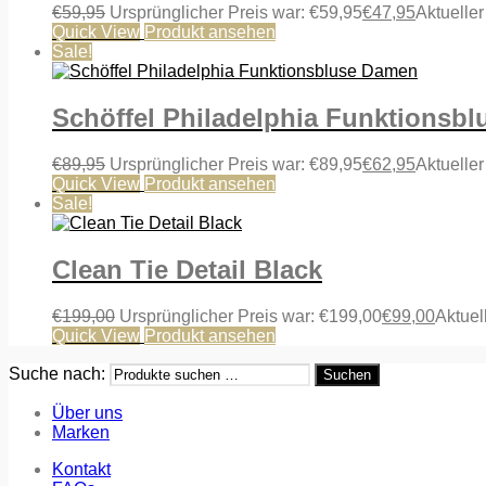
€
59,95
Ursprünglicher Preis war: €59,95
€
47,95
Aktueller
Quick View
Produkt ansehen
Sale!
Schöffel Philadelphia Funktionsb
€
89,95
Ursprünglicher Preis war: €89,95
€
62,95
Aktueller
Quick View
Produkt ansehen
Sale!
Clean Tie Detail Black
€
199,00
Ursprünglicher Preis war: €199,00
€
99,00
Aktuell
Quick View
Produkt ansehen
Suche nach:
Suchen
Über uns
Marken
Kontakt