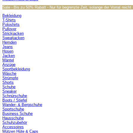
Sale - Bis zu 50% Rabatt - Nur für begrenzte Zeit, solange der Vorrat reicht
Bekleidung
T-Shirts
Poloshirts
Pullover
Strickjacken
Sweatjacken
Hemden
Jeans
Hosen
Jacken
Mäntel
Anzüge
Sportbekleidung
Wäsche
Strümpfe
Shorts
Schuhe
Sneaker
Schnürschuhe
Boots / Stiefel
Wander- & Bergschuhe
Sportschuhe
Business Schuhe
Hausschuhe
Schuhzubehör
Accessoires
Mützen Hüte & Caps