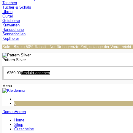
Taschen
Tücher & Schals
Uhren
Gürtel
Geldbörse
Krawatten
Handschuhe
Sonnenbrillen
Kopfhörer
Sale - Bis zu 50% Rabatt - Nur für begrenzte Zeit, solange der Vorrat reicht
Pattern Silver
€
269,00
Produkt ansehen
Menu
0
Damen
Herren
Home
Shop
Gutscheine