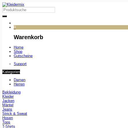
0
Warenkorb
Home
Shop
Gutscheine
Support
Kategorien
Damen
Herren
Bekleidung
Kleider
Jacken
Mäntel
Jeans
Strick & Sweat
Hosen
Tops
T-Shirts