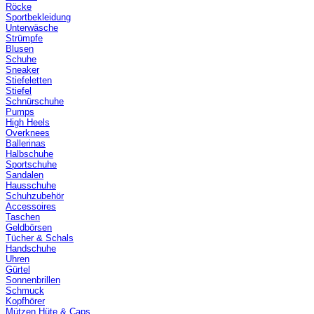
Röcke
Sportbekleidung
Unterwäsche
Strümpfe
Blusen
Schuhe
Sneaker
Stiefeletten
Stiefel
Schnürschuhe
Pumps
High Heels
Overknees
Ballerinas
Halbschuhe
Sportschuhe
Sandalen
Hausschuhe
Schuhzubehör
Accessoires
Taschen
Geldbörsen
Tücher & Schals
Handschuhe
Uhren
Gürtel
Sonnenbrillen
Schmuck
Kopfhörer
Mützen Hüte & Caps