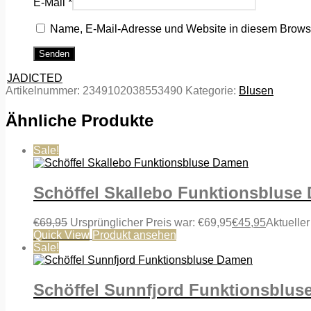
E-Mail
*
Name, E-Mail-Adresse und Website in diesem Brows
JADICTED
Artikelnummer:
2349102038553490
Kategorie:
Blusen
Ähnliche Produkte
Sale!
Schöffel Skallebo Funktionsbluse
€
69,95
Ursprünglicher Preis war: €69,95
€
45,95
Aktueller
Quick View
Produkt ansehen
Sale!
Schöffel Sunnfjord Funktionsblu