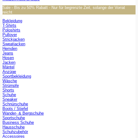
Sale - Bis zu 50% Rabatt - Nur für begrenzte Zeit, solange der Vorrat
reicht
Bekleidung
T-Shirts
Poloshirts
Pullover
Strickjacken
Sweatjacken
Hemden
Jeans
Hosen
Jacken
Mäntel
Anzüge
Sportbekleidung
Wäsche
Strümpfe
Shorts
Schuhe
Sneaker
Schnürschuhe
Boots / Stiefel
Wander- & Bergschuhe
Sportschuhe
Business Schuhe
Hausschuhe
Schuhzubehör
Accessoires