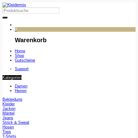
0
Warenkorb
Home
Shop
Gutscheine
Support
Kategorien
Damen
Herren
Bekleidung
Kleider
Jacken
Mäntel
Jeans
Strick & Sweat
Hosen
Tops
T-Shirts