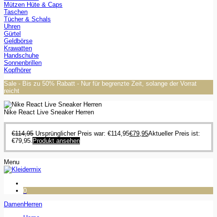
Mützen Hüte & Caps
Taschen
Tücher & Schals
Uhren
Gürtel
Geldbörse
Krawatten
Handschuhe
Sonnenbrillen
Kopfhörer
Sale - Bis zu 50% Rabatt - Nur für begrenzte Zeit, solange der Vorrat
reicht
Nike React Live Sneaker Herren
€
114,95
Ursprünglicher Preis war: €114,95
€
79,95
Aktueller Preis ist:
€79,95.
Produkt ansehen
Menu
0
Damen
Herren