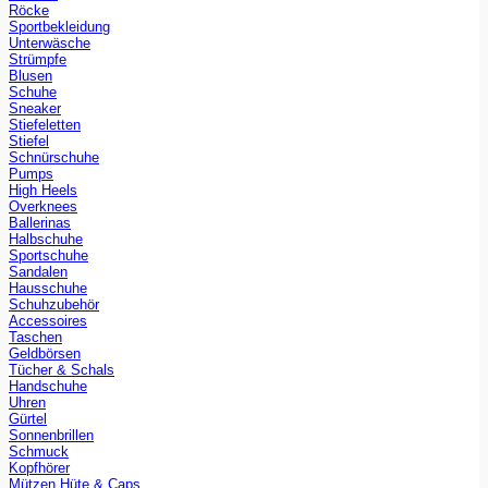
Röcke
Sportbekleidung
Unterwäsche
Strümpfe
Blusen
Schuhe
Sneaker
Stiefeletten
Stiefel
Schnürschuhe
Pumps
High Heels
Overknees
Ballerinas
Halbschuhe
Sportschuhe
Sandalen
Hausschuhe
Schuhzubehör
Accessoires
Taschen
Geldbörsen
Tücher & Schals
Handschuhe
Uhren
Gürtel
Sonnenbrillen
Schmuck
Kopfhörer
Mützen Hüte & Caps