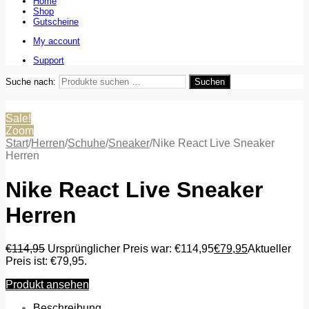
Home
Shop
Gutscheine
My account
Support
Suche nach:
Suchen
Sale!
Zoom
Start
/
Herren
/
Schuhe
/
Sneaker
/
Nike React Live Sneaker
Herren
Nike React Live Sneaker
Herren
€
114,95
Ursprünglicher Preis war: €114,95
€
79,95
Aktueller
Preis ist: €79,95.
Produkt ansehen
Beschreibung