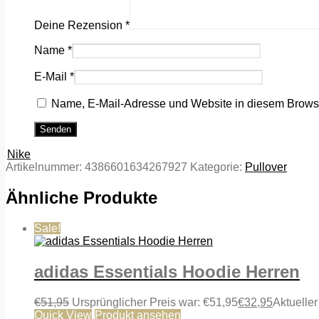
Deine Rezension
*
Name
*
E-Mail
*
Name, E-Mail-Adresse und Website in diesem Brows
Nike
Artikelnummer:
4386601634267927
Kategorie:
Pullover
Ähnliche Produkte
Sale!
adidas Essentials Hoodie Herren
€
51,95
Ursprünglicher Preis war: €51,95
€
32,95
Aktueller
Quick View
Produkt ansehen