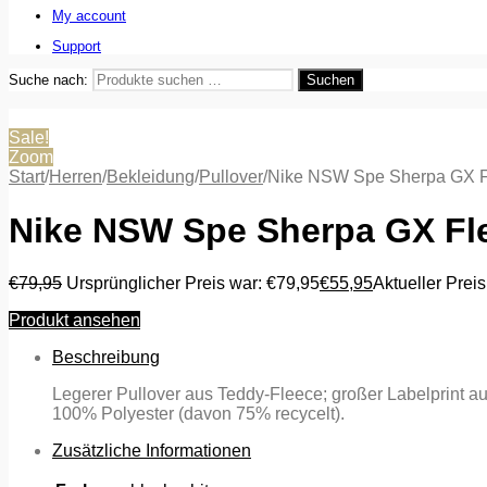
My account
Support
Suche nach:
Suchen
Sale!
Zoom
Start
/
Herren
/
Bekleidung
/
Pullover
/
Nike NSW Spe Sherpa GX Fl
Nike NSW Spe Sherpa GX Fle
€
79,95
Ursprünglicher Preis war: €79,95
€
55,95
Aktueller Preis
Produkt ansehen
Beschreibung
Legerer Pullover aus Teddy-Fleece; großer Labelprint 
100% Polyester (davon 75% recycelt).
Zusätzliche Informationen