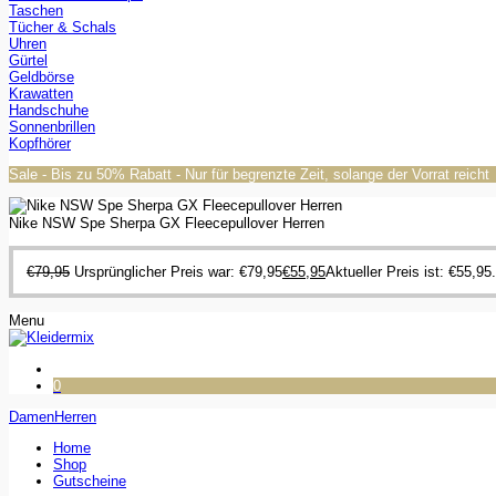
Taschen
Tücher & Schals
Uhren
Gürtel
Geldbörse
Krawatten
Handschuhe
Sonnenbrillen
Kopfhörer
Sale - Bis zu 50% Rabatt - Nur für begrenzte Zeit, solange der Vorrat reicht
Nike NSW Spe Sherpa GX Fleecepullover Herren
€
79,95
Ursprünglicher Preis war: €79,95
€
55,95
Aktueller Preis ist: €55,95.
Menu
0
Damen
Herren
Home
Shop
Gutscheine