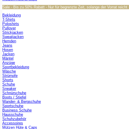
Sale - Bis zu 50% Rabatt - Nur für begrenzte Zeit, solange der Vorrat reicht
Bekleidung
T-Shirts
Poloshirts
Pullover
Strickjacken
Sweatjacken
Hemden
Jeans
Hosen
Jacken
Mäntel
Anzüge
Sportbekleidung
Wäsche
Strümpfe
Shorts
Schuhe
Sneaker
Schnürschuhe
Boots / Stiefel
Wander- & Bergschuhe
Sportschuhe
Business Schuhe
Hausschuhe
Schuhzubehör
Accessoires
Mützen Hüte & Caps