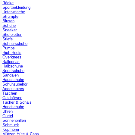
Röcke
Sportbekleidung
Unterwäsche
Strümpfe
Blusen
Schuhe
Sneaker
Stiefeletten
Stiefel
Schnürschuhe
Pumps
High Heels
Overknees
Ballerinas
Halbschuhe
Sportschuhe
Sandalen
Hausschuhe
Schuhzubehör
Accessoires
Taschen
Geldbörsen
Tücher & Schals
Handschuhe
Uhren
Gürtel
Sonnenbrillen
Schmuck
Kopfhörer
Mützen Hüte & Caps