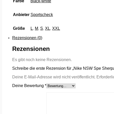
Farbe
black-white
Anbieter
Sportscheck
Größe
L
,
M
,
S
,
XL
,
XXL
Rezensionen (0)
Rezensionen
Es gibt noch keine Rezensionen.
Schreibe die erste Rezension für „Nike NSW Spe Sherp
Deine E-Mail-Adresse wird nicht veröffentlicht.
Erforderl
Deine Bewertung
*