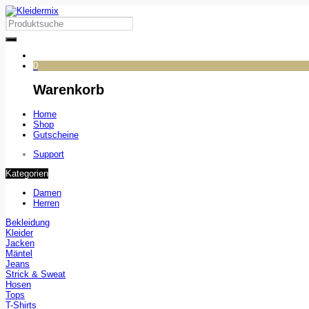
0
Warenkorb
Home
Shop
Gutscheine
Support
Kategorien
Damen
Herren
Bekleidung
Kleider
Jacken
Mäntel
Jeans
Strick & Sweat
Hosen
Tops
T-Shirts