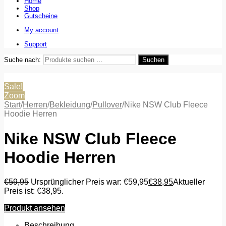
Home
Shop
Gutscheine
My account
Support
Suche nach:
Suchen
Sale!
Zoom
Start
/
Herren
/
Bekleidung
/
Pullover
/
Nike NSW Club Fleece
Hoodie Herren
Nike NSW Club Fleece
Hoodie Herren
€
59,95
Ursprünglicher Preis war: €59,95
€
38,95
Aktueller
Preis ist: €38,95.
Produkt ansehen
Beschreibung