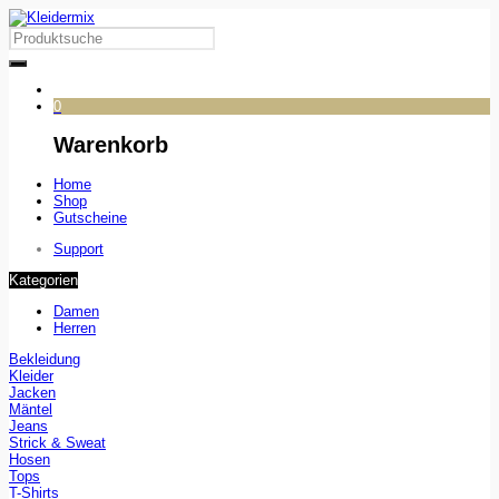
0
Warenkorb
Home
Shop
Gutscheine
Support
Kategorien
Damen
Herren
Bekleidung
Kleider
Jacken
Mäntel
Jeans
Strick & Sweat
Hosen
Tops
T-Shirts