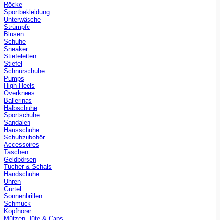
Röcke
Sportbekleidung
Unterwäsche
Strümpfe
Blusen
Schuhe
Sneaker
Stiefeletten
Stiefel
Schnürschuhe
Pumps
High Heels
Overknees
Ballerinas
Halbschuhe
Sportschuhe
Sandalen
Hausschuhe
Schuhzubehör
Accessoires
Taschen
Geldbörsen
Tücher & Schals
Handschuhe
Uhren
Gürtel
Sonnenbrillen
Schmuck
Kopfhörer
Mützen Hüte & Caps