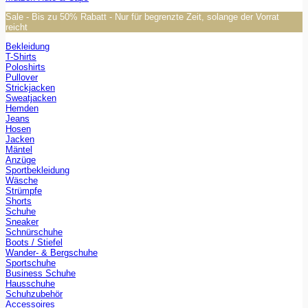
Sale - Bis zu 50% Rabatt - Nur für begrenzte Zeit, solange der Vorrat
reicht
Bekleidung
T-Shirts
Poloshirts
Pullover
Strickjacken
Sweatjacken
Hemden
Jeans
Hosen
Jacken
Mäntel
Anzüge
Sportbekleidung
Wäsche
Strümpfe
Shorts
Schuhe
Sneaker
Schnürschuhe
Boots / Stiefel
Wander- & Bergschuhe
Sportschuhe
Business Schuhe
Hausschuhe
Schuhzubehör
Accessoires