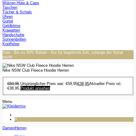
Mützen Hüte & Caps
Taschen
Tücher & Schals
Uhren
Gürtel
Geldbörse
Krawatten
Handschuhe
Sonnenbrillen
Kopfhörer
Sale - Bis zu 50% Rabatt - Nur für begrenzte Zeit, solange der Vorrat
reicht
Nike NSW Club Fleece Hoodie Herren
€
59,95
Ursprünglicher Preis war: €59,95
€
38,95
Aktueller Preis ist:
€38,95.
Produkt ansehen
Menu
0
Damen
Herren