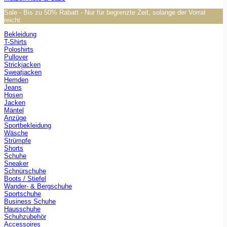
Sale - Bis zu 50% Rabatt - Nur für begrenzte Zeit, solange der Vorrat
reicht
Bekleidung
T-Shirts
Poloshirts
Pullover
Strickjacken
Sweatjacken
Hemden
Jeans
Hosen
Jacken
Mäntel
Anzüge
Sportbekleidung
Wäsche
Strümpfe
Shorts
Schuhe
Sneaker
Schnürschuhe
Boots / Stiefel
Wander- & Bergschuhe
Sportschuhe
Business Schuhe
Hausschuhe
Schuhzubehör
Accessoires