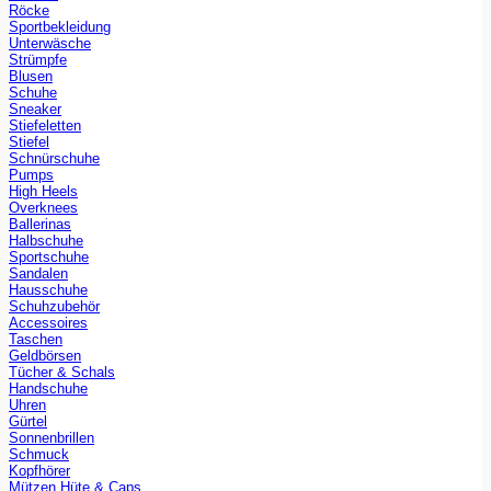
Röcke
Sportbekleidung
Unterwäsche
Strümpfe
Blusen
Schuhe
Sneaker
Stiefeletten
Stiefel
Schnürschuhe
Pumps
High Heels
Overknees
Ballerinas
Halbschuhe
Sportschuhe
Sandalen
Hausschuhe
Schuhzubehör
Accessoires
Taschen
Geldbörsen
Tücher & Schals
Handschuhe
Uhren
Gürtel
Sonnenbrillen
Schmuck
Kopfhörer
Mützen Hüte & Caps