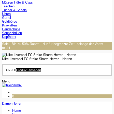
Mützen Hüte & Caps
Taschen
Tücher & Schals
Uhren
Gürtel
Geldbörse
Krawatten
Handschuhe
Sonnenbrillen
Kopfhörer
Sale - Bis zu 50% Rabatt - Nur für begrenzte Zeit, solange der Vorrat
reicht
Nike Liverpool FC Strike Shorts Herren - Herren
€
65,00
Produkt ansehen
Menu
0
Damen
Herren
Home