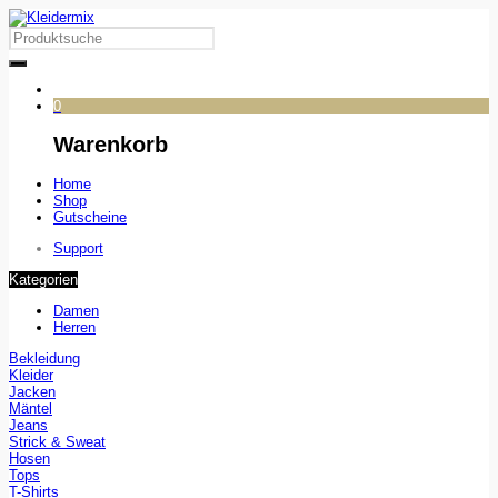
0
Warenkorb
Home
Shop
Gutscheine
Support
Kategorien
Damen
Herren
Bekleidung
Kleider
Jacken
Mäntel
Jeans
Strick & Sweat
Hosen
Tops
T-Shirts