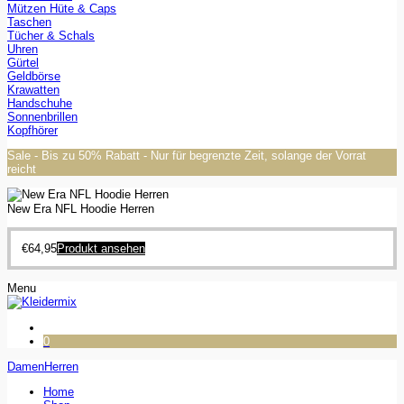
Mützen Hüte & Caps
Taschen
Tücher & Schals
Uhren
Gürtel
Geldbörse
Krawatten
Handschuhe
Sonnenbrillen
Kopfhörer
Sale - Bis zu 50% Rabatt - Nur für begrenzte Zeit, solange der Vorrat
reicht
New Era NFL Hoodie Herren
€
64,95
Produkt ansehen
Menu
0
Damen
Herren
Home