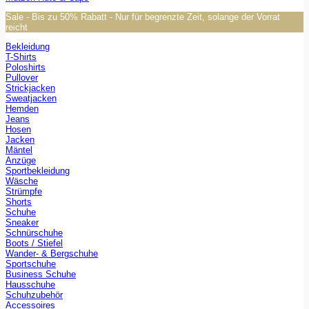
Sale - Bis zu 50% Rabatt - Nur für begrenzte Zeit, solange der Vorrat
reicht
Bekleidung
T-Shirts
Poloshirts
Pullover
Strickjacken
Sweatjacken
Hemden
Jeans
Hosen
Jacken
Mäntel
Anzüge
Sportbekleidung
Wäsche
Strümpfe
Shorts
Schuhe
Sneaker
Schnürschuhe
Boots / Stiefel
Wander- & Bergschuhe
Sportschuhe
Business Schuhe
Hausschuhe
Schuhzubehör
Accessoires