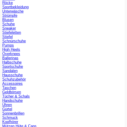
Röcke
Sportbekleidung
Unterwäsche
Strümpfe
Blusen
Schuhe
Sneaker
Stiefeletten
Stiefel
Schnürschuhe
Pumps
High Heels
Overknees
Ballerinas
Halbschuhe
Sportschuhe
Sandalen
Hausschuhe
Schuhzubehör
Accessoires
Taschen
Geldbörsen
Tücher & Schals
Handschuhe
Uhren
Gürtel
Sonnenbrillen
Schmuck
Kopfhörer
Mützen Hüte & Caps