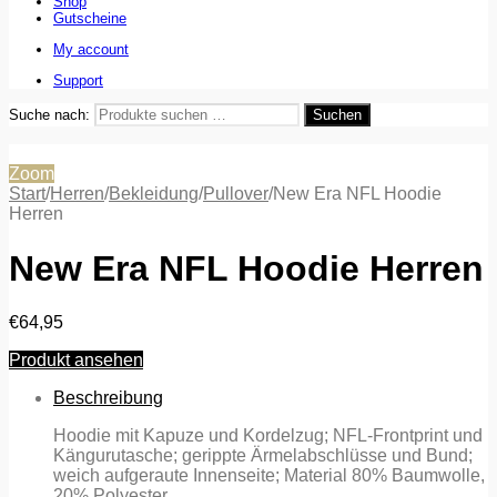
Shop
Gutscheine
My account
Support
Suche nach:
Suchen
Zoom
Start
/
Herren
/
Bekleidung
/
Pullover
/
New Era NFL Hoodie
Herren
New Era NFL Hoodie Herren
€
64,95
Produkt ansehen
Beschreibung
Hoodie mit Kapuze und Kordelzug; NFL-Frontprint und
Kängurutasche; gerippte Ärmelabschlüsse und Bund;
weich aufgeraute Innenseite; Material 80% Baumwolle,
20% Polyester.