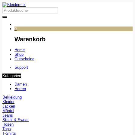
0
Warenkorb
Home
Shop
Gutscheine
Support
Kategorien
Damen
Herren
Bekleidung
Kleider
Jacken
Mäntel
Jeans
Strick & Sweat
Hosen
Tops
T-Shirts