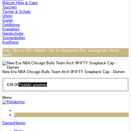
Mützen Hüte & Caps
Taschen
Tücher & Schals
Uhren
Gürtel
Geldbörse
Krawatten
Handschuhe
Sonnenbrillen
Kopfhörer
Sale - Bis zu 50% Rabatt - Nur für begrenzte Zeit, solange der Vorrat
reicht
New Era NBA Chicago Bulls Team Arch 9FIFTY Snapback Cap - Damen
€
38,00
Produkt ansehen
Menu
0
Damen
Herren