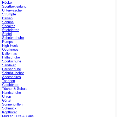
Röcke
Sportbekleidung
Unterwäsche
Strümpfe
Blusen
Schuhe
Sneaker
Stiefeletten
Stiefel
Schnürschuhe
Pumps
High Heels
Overknees
Ballerinas
Halbschuhe
Sportschuhe
Sandalen
Hausschuhe
Schuhzubehör
Accessoires
Taschen
Geldbörsen
Tücher & Schals
Handschuhe
Uhren
Gürtel
Sonnenbrillen
Schmuck
Kopfhörer
Mützen Hüte & Caps