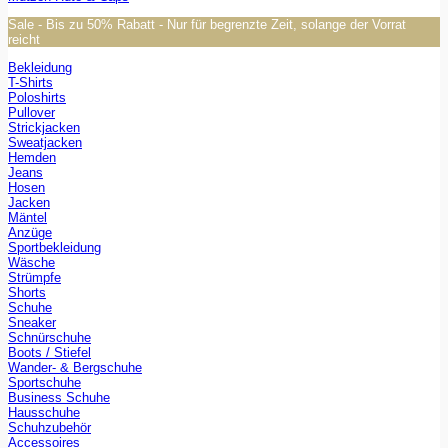
Sale - Bis zu 50% Rabatt - Nur für begrenzte Zeit, solange der Vorrat
reicht
Bekleidung
T-Shirts
Poloshirts
Pullover
Strickjacken
Sweatjacken
Hemden
Jeans
Hosen
Jacken
Mäntel
Anzüge
Sportbekleidung
Wäsche
Strümpfe
Shorts
Schuhe
Sneaker
Schnürschuhe
Boots / Stiefel
Wander- & Bergschuhe
Sportschuhe
Business Schuhe
Hausschuhe
Schuhzubehör
Accessoires