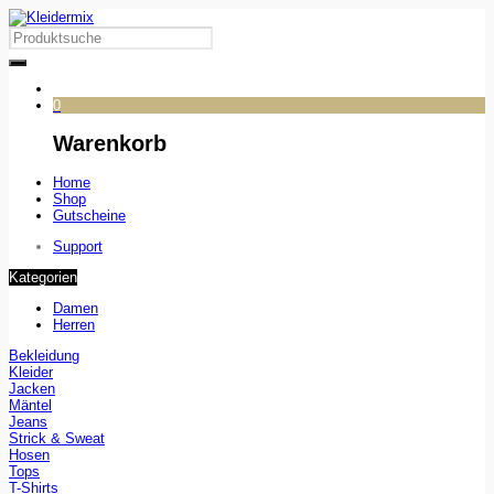
0
Warenkorb
Home
Shop
Gutscheine
Support
Kategorien
Damen
Herren
Bekleidung
Kleider
Jacken
Mäntel
Jeans
Strick & Sweat
Hosen
Tops
T-Shirts