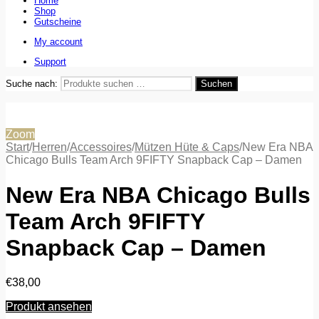
Home
Shop
Gutscheine
My account
Support
Suche nach:
Suchen
Zoom
Start
/
Herren
/
Accessoires
/
Mützen Hüte & Caps
/
New Era NBA
Chicago Bulls Team Arch 9FIFTY Snapback Cap – Damen
New Era NBA Chicago Bulls
Team Arch 9FIFTY
Snapback Cap – Damen
€
38,00
Produkt ansehen