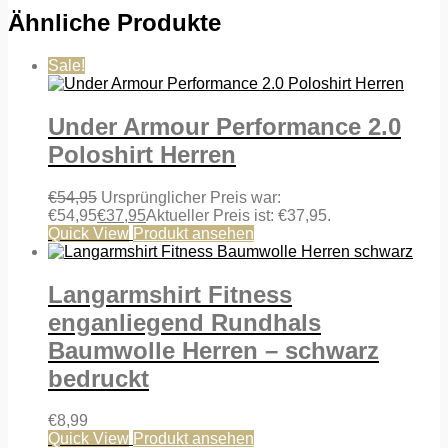
Ähnliche Produkte
Sale!
Under Armour Performance 2.0
Poloshirt Herren
€
54,95
Ursprünglicher Preis war:
€54,95
€
37,95
Aktueller Preis ist: €37,95.
Quick View
Produkt ansehen
Langarmshirt Fitness
enganliegend Rundhals
Baumwolle Herren – schwarz
bedruckt
€
8,99
Quick View
Produkt ansehen