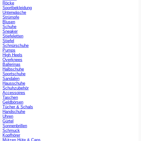
Röcke
Sportbekleidung
Unterwäsche
Strümpfe
Blusen
Schuhe
Sneaker
Stiefeletten
Stiefel
Schnürschuhe
Pumps
High Heels
Overknees
Ballerinas
Halbschuhe
Sportschuhe
Sandalen
Hausschuhe
Schuhzubehör
Accessoires
Taschen
Geldbörsen
Tücher & Schals
Handschuhe
Uhren
Gürtel
Sonnenbrillen
Schmuck
Kopfhörer
Mützen Hüte & Caps