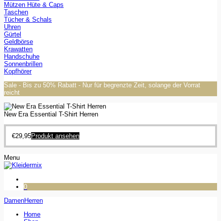
Mützen Hüte & Caps
Taschen
Tücher & Schals
Uhren
Gürtel
Geldbörse
Krawatten
Handschuhe
Sonnenbrillen
Kopfhörer
Sale - Bis zu 50% Rabatt - Nur für begrenzte Zeit, solange der Vorrat
reicht
New Era Essential T-Shirt Herren
€
29,95
Produkt ansehen
Menu
0
Damen
Herren
Home