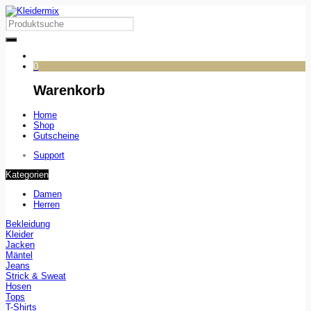
0
Warenkorb
Home
Shop
Gutscheine
Support
Kategorien
Damen
Herren
Bekleidung
Kleider
Jacken
Mäntel
Jeans
Strick & Sweat
Hosen
Tops
T-Shirts