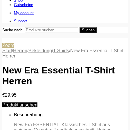
Shop
Gutscheine
My account
Support
Suche nach:
Suchen
Zoom
Start
/
Herren
/
Bekleidung
/
T-Shirts
/
New Era Essential T-Shirt
Herren
New Era Essential T-Shirt
Herren
€
29,95
Produkt ansehen
Beschreibung
New Era ESSENTIAL. Klassisches T-Shirt aus
weichem Gewebe; Rundhalsausschnitt; kleines