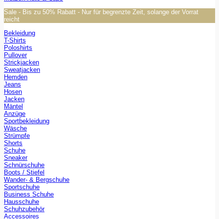
Sale - Bis zu 50% Rabatt - Nur für begrenzte Zeit, solange der Vorrat
reicht
Bekleidung
T-Shirts
Poloshirts
Pullover
Strickjacken
Sweatjacken
Hemden
Jeans
Hosen
Jacken
Mäntel
Anzüge
Sportbekleidung
Wäsche
Strümpfe
Shorts
Schuhe
Sneaker
Schnürschuhe
Boots / Stiefel
Wander- & Bergschuhe
Sportschuhe
Business Schuhe
Hausschuhe
Schuhzubehör
Accessoires