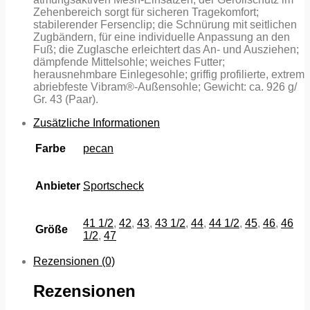
Zehenbereich sorgt für sicheren Tragekomfort;
stabilerender Fersenclip; die Schnürung mit seitlichen
Zugbändern, für eine individuelle Anpassung an den
Fuß; die Zuglasche erleichtert das An- und Ausziehen;
dämpfende Mittelsohle; weiches Futter;
herausnehmbare Einlegesohle; griffig profilierte, extrem
abriebfeste Vibram®-Außensohle; Gewicht: ca. 926 g/
Gr. 43 (Paar).
Zusätzliche Informationen
Farbe
pecan
Anbieter
Sportscheck
41 1/2
,
42
,
43
,
43 1/2
,
44
,
44 1/2
,
45
,
46
,
46
Größe
1/2
,
47
Rezensionen (0)
Rezensionen