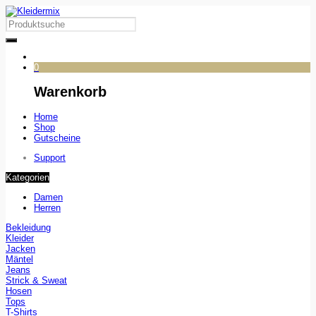
0
Warenkorb
Home
Shop
Gutscheine
Support
Kategorien
Damen
Herren
Bekleidung
Kleider
Jacken
Mäntel
Jeans
Strick & Sweat
Hosen
Tops
T-Shirts