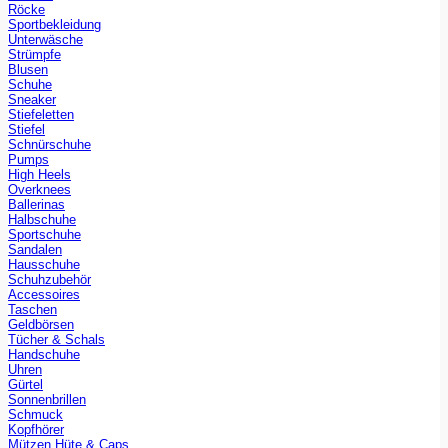
Röcke
Sportbekleidung
Unterwäsche
Strümpfe
Blusen
Schuhe
Sneaker
Stiefeletten
Stiefel
Schnürschuhe
Pumps
High Heels
Overknees
Ballerinas
Halbschuhe
Sportschuhe
Sandalen
Hausschuhe
Schuhzubehör
Accessoires
Taschen
Geldbörsen
Tücher & Schals
Handschuhe
Uhren
Gürtel
Sonnenbrillen
Schmuck
Kopfhörer
Mützen Hüte & Caps