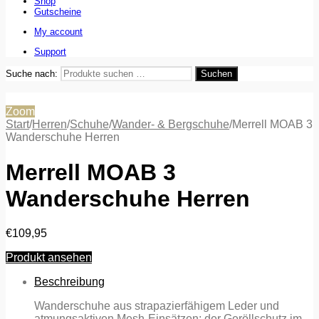
Shop
Gutscheine
My account
Support
Suche nach:
Suchen
Zoom
Start
/
Herren
/
Schuhe
/
Wander- & Bergschuhe
/
Merrell MOAB 3
Wanderschuhe Herren
Merrell MOAB 3
Wanderschuhe Herren
€
109,95
Produkt ansehen
Beschreibung
Wanderschuhe aus strapazierfähigem Leder und
atmungsaktiven Mesh-Einsätzen; der Geröllschutz im