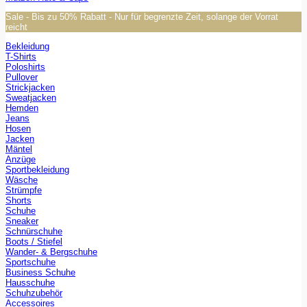
Sale - Bis zu 50% Rabatt - Nur für begrenzte Zeit, solange der Vorrat
reicht
Bekleidung
T-Shirts
Poloshirts
Pullover
Strickjacken
Sweatjacken
Hemden
Jeans
Hosen
Jacken
Mäntel
Anzüge
Sportbekleidung
Wäsche
Strümpfe
Shorts
Schuhe
Sneaker
Schnürschuhe
Boots / Stiefel
Wander- & Bergschuhe
Sportschuhe
Business Schuhe
Hausschuhe
Schuhzubehör
Accessoires