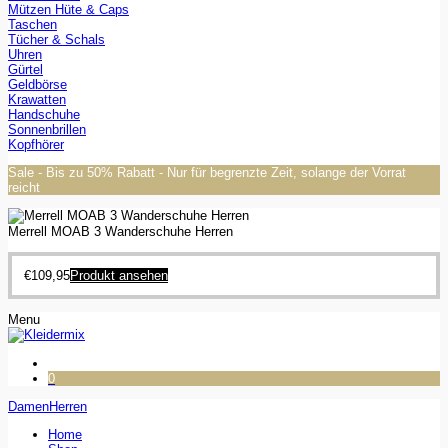
Mützen Hüte & Caps
Taschen
Tücher & Schals
Uhren
Gürtel
Geldbörse
Krawatten
Handschuhe
Sonnenbrillen
Kopfhörer
Sale - Bis zu 50% Rabatt - Nur für begrenzte Zeit, solange der Vorrat
reicht
Merrell MOAB 3 Wanderschuhe Herren
€
109,95
Produkt ansehen
Menu
0
Damen
Herren
Home