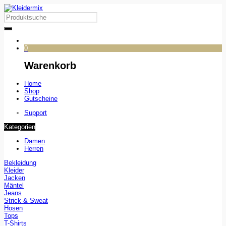
0
Warenkorb
Home
Shop
Gutscheine
Support
Kategorien
Damen
Herren
Bekleidung
Kleider
Jacken
Mäntel
Jeans
Strick & Sweat
Hosen
Tops
T-Shirts