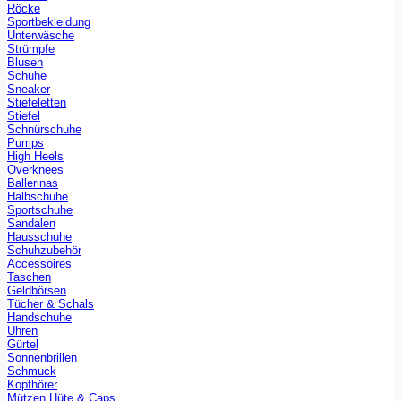
Röcke
Sportbekleidung
Unterwäsche
Strümpfe
Blusen
Schuhe
Sneaker
Stiefeletten
Stiefel
Schnürschuhe
Pumps
High Heels
Overknees
Ballerinas
Halbschuhe
Sportschuhe
Sandalen
Hausschuhe
Schuhzubehör
Accessoires
Taschen
Geldbörsen
Tücher & Schals
Handschuhe
Uhren
Gürtel
Sonnenbrillen
Schmuck
Kopfhörer
Mützen Hüte & Caps