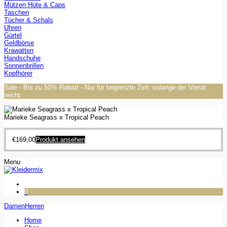
Mützen Hüte & Caps
Taschen
Tücher & Schals
Uhren
Gürtel
Geldbörse
Krawatten
Handschuhe
Sonnenbrillen
Kopfhörer
Sale - Bis zu 50% Rabatt - Nur für begrenzte Zeit, solange der Vorrat
reicht
Marieke Seagrass x Tropical Peach
€
169,00
Produkt ansehen
Menu
0
Damen
Herren
Home