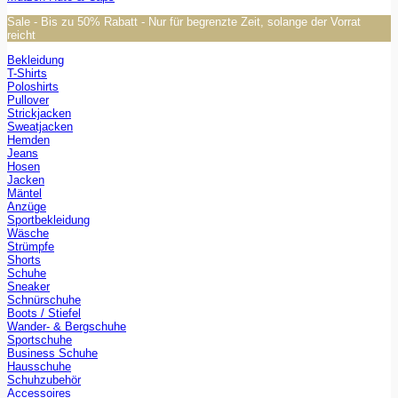
Sale - Bis zu 50% Rabatt - Nur für begrenzte Zeit, solange der Vorrat
reicht
Bekleidung
T-Shirts
Poloshirts
Pullover
Strickjacken
Sweatjacken
Hemden
Jeans
Hosen
Jacken
Mäntel
Anzüge
Sportbekleidung
Wäsche
Strümpfe
Shorts
Schuhe
Sneaker
Schnürschuhe
Boots / Stiefel
Wander- & Bergschuhe
Sportschuhe
Business Schuhe
Hausschuhe
Schuhzubehör
Accessoires