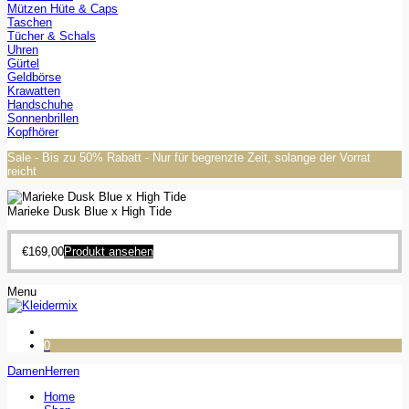
Mützen Hüte & Caps
Taschen
Tücher & Schals
Uhren
Gürtel
Geldbörse
Krawatten
Handschuhe
Sonnenbrillen
Kopfhörer
Sale - Bis zu 50% Rabatt - Nur für begrenzte Zeit, solange der Vorrat
reicht
Marieke Dusk Blue x High Tide
€
169,00
Produkt ansehen
Menu
0
Damen
Herren
Home