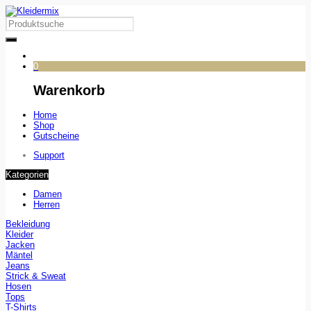
0
Warenkorb
Home
Shop
Gutscheine
Support
Kategorien
Damen
Herren
Bekleidung
Kleider
Jacken
Mäntel
Jeans
Strick & Sweat
Hosen
Tops
T-Shirts