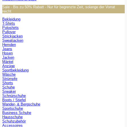
Sale - Bis zu 50% Rabatt - Nur für begrenzte Zeit, solange der Vorrat
reicht
Bekleidung
T-Shirts
Poloshirts
Pullover
Strickjacken
Sweatjacken
Hemden
Jeans
Hosen
Jacken
Mäntel
Anzüge
Sportbekleidung
Wäsche
Strümpfe
Shorts
Schuhe
Sneaker
Schnürschuhe
Boots / Stiefel
Wander- & Bergschuhe
Sportschuhe
Business Schuhe
Hausschuhe
Schuhzubehör
Accessoires