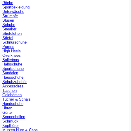
Röcke
Sportbekleidung
Unterwäsche
Strümpfe
Blusen
Schuhe
Sneaker
Stiefeletten
Stiefel
Schnürschuhe
Pumps
High Heels
Overknees
Ballerinas
Halbschuhe
Sportschuhe
Sandalen
Hausschuhe
Schuhzubehör
Accessoires
Taschen
Geldbörsen
Tücher & Schals
Handschuhe
Uhren
Gürtel
Sonnenbrillen
Schmuck
Kopfhörer
Mützen Hüte & Caps