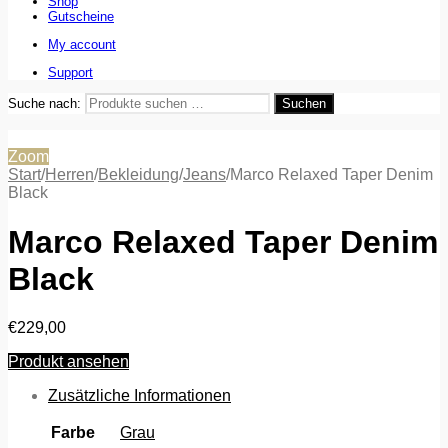
Shop
Gutscheine
My account
Support
Suche nach:
Suchen
Zoom
Start
/
Herren
/
Bekleidung
/
Jeans
/
Marco Relaxed Taper Denim
Black
Marco Relaxed Taper Denim
Black
€
229,00
Produkt ansehen
Zusätzliche Informationen
Farbe
Grau