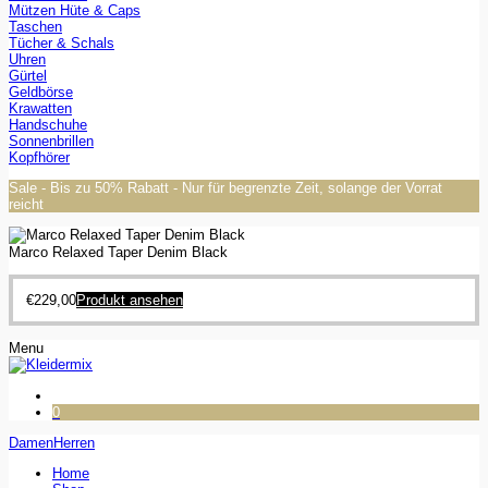
Mützen Hüte & Caps
Taschen
Tücher & Schals
Uhren
Gürtel
Geldbörse
Krawatten
Handschuhe
Sonnenbrillen
Kopfhörer
Sale - Bis zu 50% Rabatt - Nur für begrenzte Zeit, solange der Vorrat
reicht
Marco Relaxed Taper Denim Black
€
229,00
Produkt ansehen
Menu
0
Damen
Herren
Home