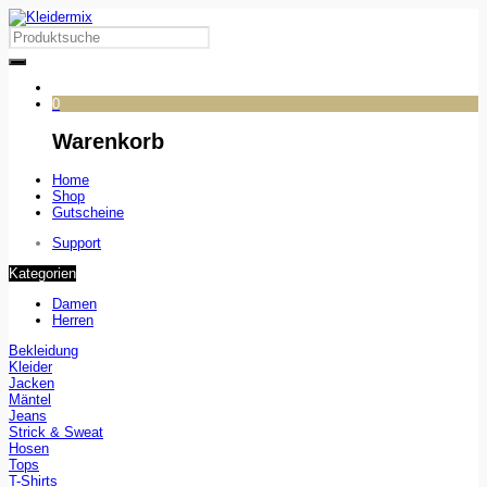
0
Warenkorb
Home
Shop
Gutscheine
Support
Kategorien
Damen
Herren
Bekleidung
Kleider
Jacken
Mäntel
Jeans
Strick & Sweat
Hosen
Tops
T-Shirts