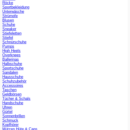
Röcke
Sportbekleidung
Unterwäsche
Strümpfe
Blusen
Schuhe
Sneaker
Stiefeletten
Stiefel
Schnürschuhe
Pumps
High Heels
Overknees
Ballerinas
Halbschuhe
Sportschuhe
Sandalen
Hausschuhe
Schuhzubehör
Accessoires
Taschen
Geldbörsen
Tücher & Schals
Handschuhe
Uhren
Gürtel
Sonnenbrillen
Schmuck
Kopfhörer
Mützen Hüte & Caps