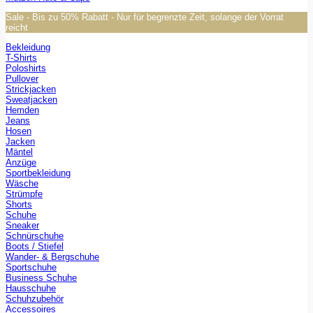
Sale - Bis zu 50% Rabatt - Nur für begrenzte Zeit, solange der Vorrat
reicht
Bekleidung
T-Shirts
Poloshirts
Pullover
Strickjacken
Sweatjacken
Hemden
Jeans
Hosen
Jacken
Mäntel
Anzüge
Sportbekleidung
Wäsche
Strümpfe
Shorts
Schuhe
Sneaker
Schnürschuhe
Boots / Stiefel
Wander- & Bergschuhe
Sportschuhe
Business Schuhe
Hausschuhe
Schuhzubehör
Accessoires