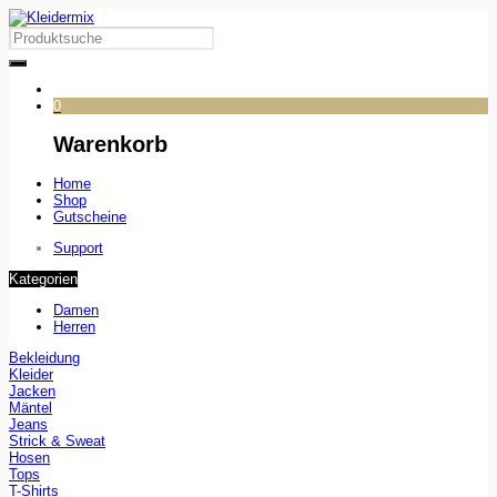
0
Warenkorb
Home
Shop
Gutscheine
Support
Kategorien
Damen
Herren
Bekleidung
Kleider
Jacken
Mäntel
Jeans
Strick & Sweat
Hosen
Tops
T-Shirts