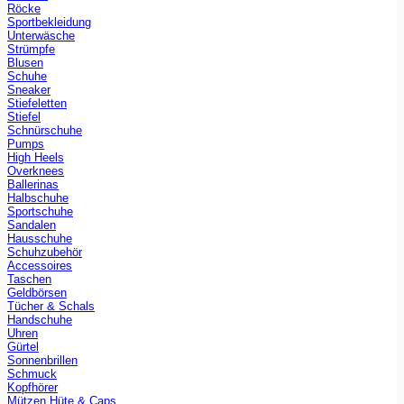
Röcke
Sportbekleidung
Unterwäsche
Strümpfe
Blusen
Schuhe
Sneaker
Stiefeletten
Stiefel
Schnürschuhe
Pumps
High Heels
Overknees
Ballerinas
Halbschuhe
Sportschuhe
Sandalen
Hausschuhe
Schuhzubehör
Accessoires
Taschen
Geldbörsen
Tücher & Schals
Handschuhe
Uhren
Gürtel
Sonnenbrillen
Schmuck
Kopfhörer
Mützen Hüte & Caps