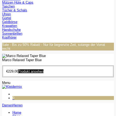
Mützen Hüte & Caps
Taschen
Tücher & Schals
Uhren
Gürtel
Geldbörse
Krawatten
Handschuhe
Sonnenbrillen
Kopfhörer
Sale - Bis zu 50% Rabatt - Nur für begrenzte Zeit, solange der Vorrat
reicht
Marco Relaxed Taper Blue
€
229,00
Produkt ansehen
Menu
0
Damen
Herren
Home