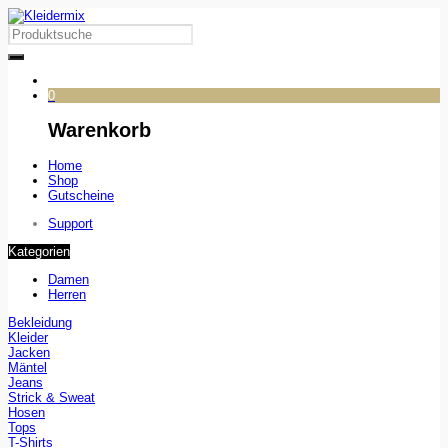
0
Warenkorb
Home
Shop
Gutscheine
Support
Kategorien
Damen
Herren
Bekleidung
Kleider
Jacken
Mäntel
Jeans
Strick & Sweat
Hosen
Tops
T-Shirts