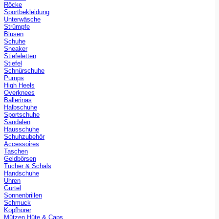
Röcke
Sportbekleidung
Unterwäsche
Strümpfe
Blusen
Schuhe
Sneaker
Stiefeletten
Stiefel
Schnürschuhe
Pumps
High Heels
Overknees
Ballerinas
Halbschuhe
Sportschuhe
Sandalen
Hausschuhe
Schuhzubehör
Accessoires
Taschen
Geldbörsen
Tücher & Schals
Handschuhe
Uhren
Gürtel
Sonnenbrillen
Schmuck
Kopfhörer
Mützen Hüte & Caps