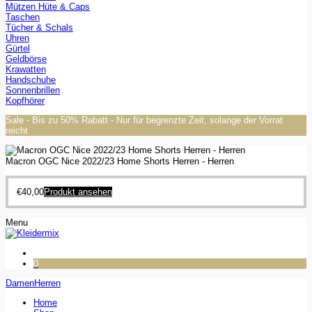
Mützen Hüte & Caps
Taschen
Tücher & Schals
Uhren
Gürtel
Geldbörse
Krawatten
Handschuhe
Sonnenbrillen
Kopfhörer
Sale - Bis zu 50% Rabatt - Nur für begrenzte Zeit, solange der Vorrat
reicht
Macron OGC Nice 2022/23 Home Shorts Herren - Herren
€
40,00
Produkt ansehen
Menu
0
Damen
Herren
Home