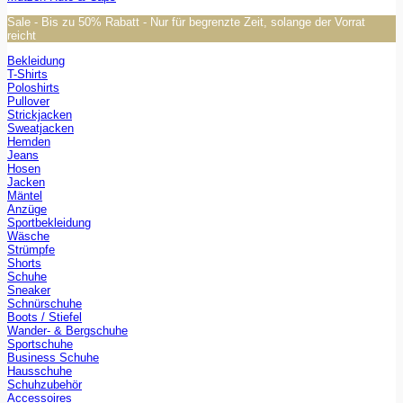
Sale - Bis zu 50% Rabatt - Nur für begrenzte Zeit, solange der Vorrat
reicht
Bekleidung
T-Shirts
Poloshirts
Pullover
Strickjacken
Sweatjacken
Hemden
Jeans
Hosen
Jacken
Mäntel
Anzüge
Sportbekleidung
Wäsche
Strümpfe
Shorts
Schuhe
Sneaker
Schnürschuhe
Boots / Stiefel
Wander- & Bergschuhe
Sportschuhe
Business Schuhe
Hausschuhe
Schuhzubehör
Accessoires