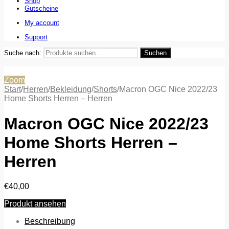
Shop
Gutscheine
My account
Support
Suche nach:
Suchen
Zoom
Start
/
Herren
/
Bekleidung
/
Shorts
/
Macron OGC Nice 2022/23
Home Shorts Herren – Herren
Macron OGC Nice 2022/23
Home Shorts Herren –
Herren
€
40,00
Produkt ansehen
Beschreibung