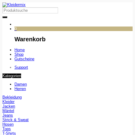
0
Warenkorb
Home
Shop
Gutscheine
Support
Kategorien
Damen
Herren
Bekleidung
Kleider
Jacken
Mäntel
Jeans
Strick & Sweat
Hosen
Tops
T-Shirts