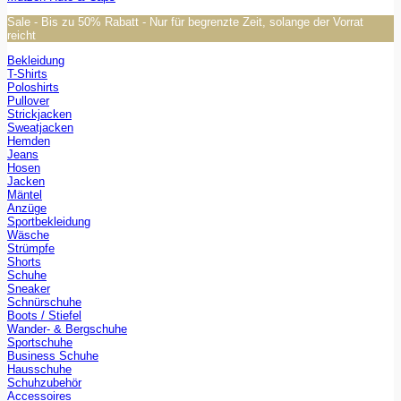
Sale - Bis zu 50% Rabatt - Nur für begrenzte Zeit, solange der Vorrat
reicht
Bekleidung
T-Shirts
Poloshirts
Pullover
Strickjacken
Sweatjacken
Hemden
Jeans
Hosen
Jacken
Mäntel
Anzüge
Sportbekleidung
Wäsche
Strümpfe
Shorts
Schuhe
Sneaker
Schnürschuhe
Boots / Stiefel
Wander- & Bergschuhe
Sportschuhe
Business Schuhe
Hausschuhe
Schuhzubehör
Accessoires