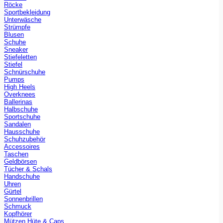
Röcke
Sportbekleidung
Unterwäsche
Strümpfe
Blusen
Schuhe
Sneaker
Stiefeletten
Stiefel
Schnürschuhe
Pumps
High Heels
Overknees
Ballerinas
Halbschuhe
Sportschuhe
Sandalen
Hausschuhe
Schuhzubehör
Accessoires
Taschen
Geldbörsen
Tücher & Schals
Handschuhe
Uhren
Gürtel
Sonnenbrillen
Schmuck
Kopfhörer
Mützen Hüte & Caps