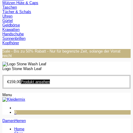
Mützen Hüte & Caps
Taschen
Tücher & Schals
Uhren
Gürtel
Geldbörse
Krawatten
Handschuhe
Sonnenbrillen
Kopfhörer
Sale - Bis zu 50% Rabatt - Nur für begrenzte Zeit, solange der Vorrat
reicht
Logo Stone Wash Leaf
€
159,00
Produkt ansehen
Menu
0
Damen
Herren
Home