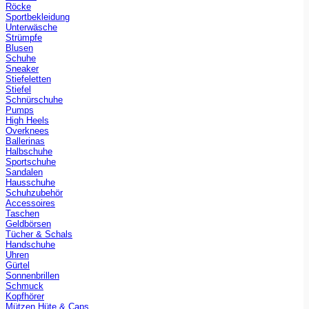
Röcke
Sportbekleidung
Unterwäsche
Strümpfe
Blusen
Schuhe
Sneaker
Stiefeletten
Stiefel
Schnürschuhe
Pumps
High Heels
Overknees
Ballerinas
Halbschuhe
Sportschuhe
Sandalen
Hausschuhe
Schuhzubehör
Accessoires
Taschen
Geldbörsen
Tücher & Schals
Handschuhe
Uhren
Gürtel
Sonnenbrillen
Schmuck
Kopfhörer
Mützen Hüte & Caps