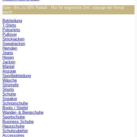
Sale - Bis zu 50% Rabatt - Nur für begrenzte Zeit, solange der Vorrat
reicht
Bekleidung
T-Shirts
Poloshirts
Pullover
Strickjacken
Sweatjacken
Hemden
Jeans
Hosen
Jacken
Mäntel
Anzüge
Sportbekleidung
Wäsche
Strümpfe
Shorts
Schuhe
Sneaker
Schnürschuhe
Boots / Stiefel
Wander- & Bergschuhe
Sportschuhe
Business Schuhe
Hausschuhe
Schuhzubehör
Accessoires