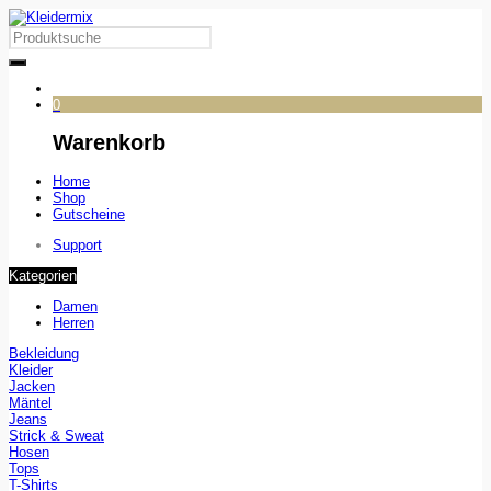
0
Warenkorb
Home
Shop
Gutscheine
Support
Kategorien
Damen
Herren
Bekleidung
Kleider
Jacken
Mäntel
Jeans
Strick & Sweat
Hosen
Tops
T-Shirts