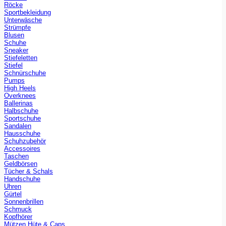
Röcke
Sportbekleidung
Unterwäsche
Strümpfe
Blusen
Schuhe
Sneaker
Stiefeletten
Stiefel
Schnürschuhe
Pumps
High Heels
Overknees
Ballerinas
Halbschuhe
Sportschuhe
Sandalen
Hausschuhe
Schuhzubehör
Accessoires
Taschen
Geldbörsen
Tücher & Schals
Handschuhe
Uhren
Gürtel
Sonnenbrillen
Schmuck
Kopfhörer
Mützen Hüte & Caps