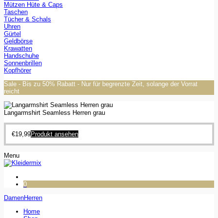
Mützen Hüte & Caps
Taschen
Tücher & Schals
Uhren
Gürtel
Geldbörse
Krawatten
Handschuhe
Sonnenbrillen
Kopfhörer
Sale - Bis zu 50% Rabatt - Nur für begrenzte Zeit, solange der Vorrat
reicht
Langarmshirt Seamless Herren grau
€
19,99
Produkt ansehen
Menu
0
Damen
Herren
Home