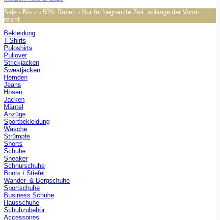
Sale - Bis zu 50% Rabatt - Nur für begrenzte Zeit, solange der Vorrat
reicht
Bekleidung
T-Shirts
Poloshirts
Pullover
Strickjacken
Sweatjacken
Hemden
Jeans
Hosen
Jacken
Mäntel
Anzüge
Sportbekleidung
Wäsche
Strümpfe
Shorts
Schuhe
Sneaker
Schnürschuhe
Boots / Stiefel
Wander- & Bergschuhe
Sportschuhe
Business Schuhe
Hausschuhe
Schuhzubehör
Accessoires