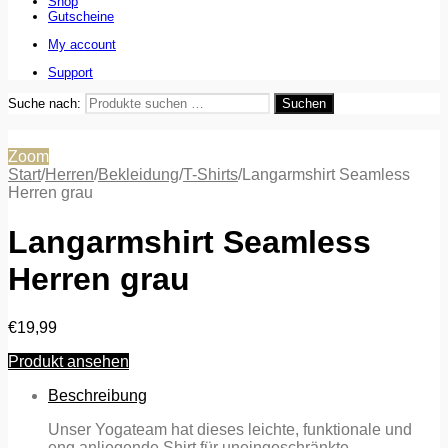
Shop
Gutscheine
My account
Support
Suche nach:
Suchen
Zoom
Start
/
Herren
/
Bekleidung
/
T-Shirts
/
Langarmshirt Seamless
Herren grau
Langarmshirt Seamless
Herren grau
€
19,99
Produkt ansehen
Beschreibung
Unser Yogateam hat dieses leichte, funktionale und
eng anliegende Shirt für uneingeschränkte