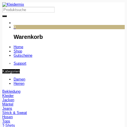
0
Warenkorb
Home
Shop
Gutscheine
Support
Kategorien
Damen
Herren
Bekleidung
Kleider
Jacken
Mäntel
Jeans
Strick & Sweat
Hosen
Tops
T-Shirts