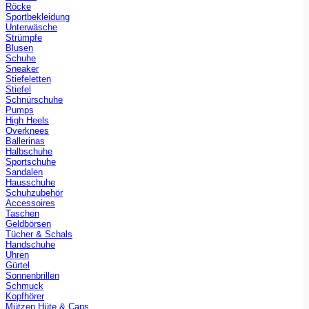
Röcke
Sportbekleidung
Unterwäsche
Strümpfe
Blusen
Schuhe
Sneaker
Stiefeletten
Stiefel
Schnürschuhe
Pumps
High Heels
Overknees
Ballerinas
Halbschuhe
Sportschuhe
Sandalen
Hausschuhe
Schuhzubehör
Accessoires
Taschen
Geldbörsen
Tücher & Schals
Handschuhe
Uhren
Gürtel
Sonnenbrillen
Schmuck
Kopfhörer
Mützen Hüte & Caps