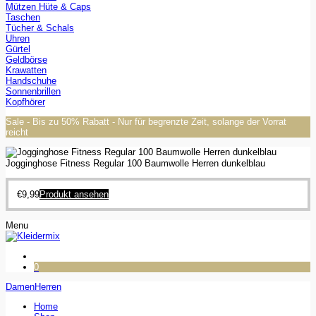
Mützen Hüte & Caps
Taschen
Tücher & Schals
Uhren
Gürtel
Geldbörse
Krawatten
Handschuhe
Sonnenbrillen
Kopfhörer
Sale - Bis zu 50% Rabatt - Nur für begrenzte Zeit, solange der Vorrat
reicht
Jogginghose Fitness Regular 100 Baumwolle Herren dunkelblau
€
9,99
Produkt ansehen
Menu
0
Damen
Herren
Home