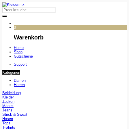
0
Warenkorb
Home
Shop
Gutscheine
Support
Kategorien
Damen
Herren
Bekleidung
Kleider
Jacken
Mäntel
Jeans
Strick & Sweat
Hosen
Tops
T-Shirts