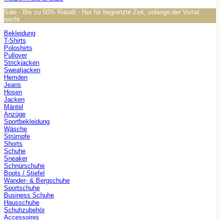
Sale - Bis zu 50% Rabatt - Nur für begrenzte Zeit, solange der Vorrat
reicht
Bekleidung
T-Shirts
Poloshirts
Pullover
Strickjacken
Sweatjacken
Hemden
Jeans
Hosen
Jacken
Mäntel
Anzüge
Sportbekleidung
Wäsche
Strümpfe
Shorts
Schuhe
Sneaker
Schnürschuhe
Boots / Stiefel
Wander- & Bergschuhe
Sportschuhe
Business Schuhe
Hausschuhe
Schuhzubehör
Accessoires