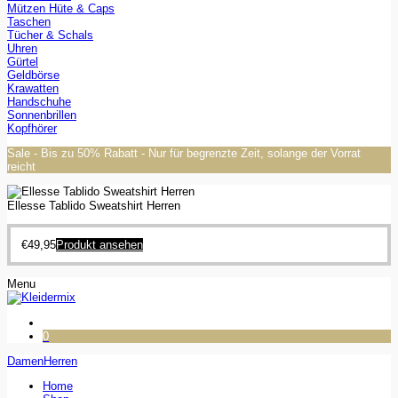
Mützen Hüte & Caps
Taschen
Tücher & Schals
Uhren
Gürtel
Geldbörse
Krawatten
Handschuhe
Sonnenbrillen
Kopfhörer
Sale - Bis zu 50% Rabatt - Nur für begrenzte Zeit, solange der Vorrat
reicht
Ellesse Tablido Sweatshirt Herren
€
49,95
Produkt ansehen
Menu
0
Damen
Herren
Home