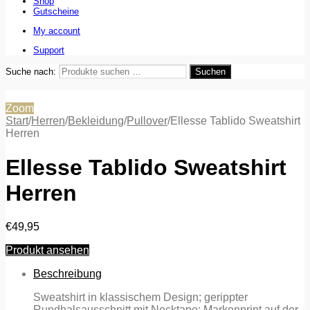
Shop
Gutscheine
My account
Support
Suche nach:
Suchen
Zoom
Start
/
Herren
/
Bekleidung
/
Pullover
/
Ellesse Tablido Sweatshirt
Herren
Ellesse Tablido Sweatshirt
Herren
€
49,95
Produkt ansehen
Beschreibung
Sweatshirt in klassischem Design; gerippter
Rundhalsausschnitt mit Necktape; Markenprint auf der