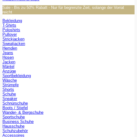
Sale - Bis zu 50% Rabatt - Nur für begrenzte Zeit, solange der Vorrat
reicht
Bekleidung
T-Shirts
Poloshirts
Pullover
Strickjacken
Sweatjacken
Hemden
Jeans
Hosen
Jacken
Mäntel
Anzüge
Sportbekleidung
Wäsche
Strümpfe
Shorts
Schuhe
Sneaker
Schnürschuhe
Boots / Stiefel
Wander- & Bergschuhe
Sportschuhe
Business Schuhe
Hausschuhe
Schuhzubehör
Accessoires