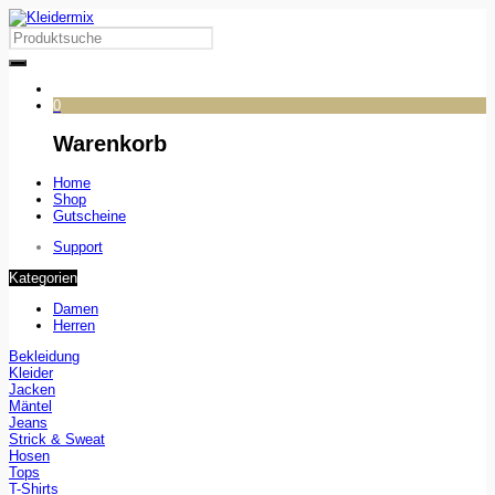
0
Warenkorb
Home
Shop
Gutscheine
Support
Kategorien
Damen
Herren
Bekleidung
Kleider
Jacken
Mäntel
Jeans
Strick & Sweat
Hosen
Tops
T-Shirts