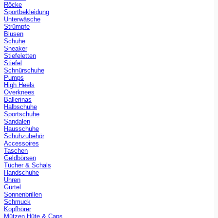
Röcke
Sportbekleidung
Unterwäsche
Strümpfe
Blusen
Schuhe
Sneaker
Stiefeletten
Stiefel
Schnürschuhe
Pumps
High Heels
Overknees
Ballerinas
Halbschuhe
Sportschuhe
Sandalen
Hausschuhe
Schuhzubehör
Accessoires
Taschen
Geldbörsen
Tücher & Schals
Handschuhe
Uhren
Gürtel
Sonnenbrillen
Schmuck
Kopfhörer
Mützen Hüte & Caps