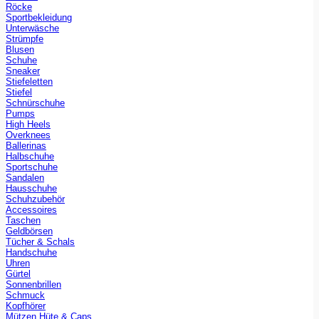
Röcke
Sportbekleidung
Unterwäsche
Strümpfe
Blusen
Schuhe
Sneaker
Stiefeletten
Stiefel
Schnürschuhe
Pumps
High Heels
Overknees
Ballerinas
Halbschuhe
Sportschuhe
Sandalen
Hausschuhe
Schuhzubehör
Accessoires
Taschen
Geldbörsen
Tücher & Schals
Handschuhe
Uhren
Gürtel
Sonnenbrillen
Schmuck
Kopfhörer
Mützen Hüte & Caps