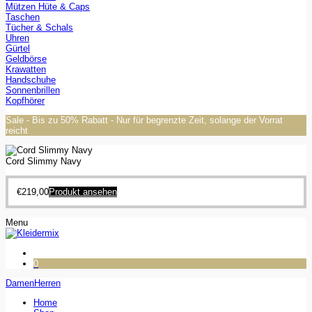
Mützen Hüte & Caps
Taschen
Tücher & Schals
Uhren
Gürtel
Geldbörse
Krawatten
Handschuhe
Sonnenbrillen
Kopfhörer
Sale - Bis zu 50% Rabatt - Nur für begrenzte Zeit, solange der Vorrat
reicht
Cord Slimmy Navy
€
219,00
Produkt ansehen
Menu
0
Damen
Herren
Home