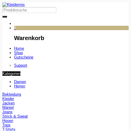
0
Warenkorb
Home
Shop
Gutscheine
Support
Kategorien
Damen
Herren
Bekleidung
Kleider
Jacken
Mäntel
Jeans
Strick & Sweat
Hosen
Tops
T-Shirts