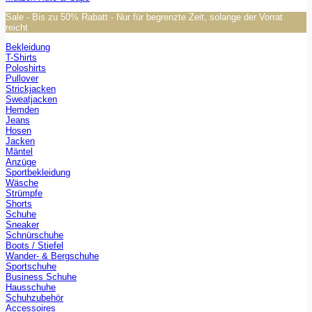
Sale - Bis zu 50% Rabatt - Nur für begrenzte Zeit, solange der Vorrat
reicht
Bekleidung
T-Shirts
Poloshirts
Pullover
Strickjacken
Sweatjacken
Hemden
Jeans
Hosen
Jacken
Mäntel
Anzüge
Sportbekleidung
Wäsche
Strümpfe
Shorts
Schuhe
Sneaker
Schnürschuhe
Boots / Stiefel
Wander- & Bergschuhe
Sportschuhe
Business Schuhe
Hausschuhe
Schuhzubehör
Accessoires