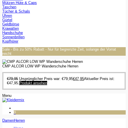
Mützen Hüte & Caps
Taschen
Tücher & Schals
Uhren
Gürtel
Geldbörse
Krawatten
Handschuhe
Sonnenbrillen
Kopfhörer
Sale - Bis zu 50% Rabatt - Nur für begrenzte Zeit, solange der Vorrat
reicht
CMP ALCOR LOW WP Wanderschuhe Herren
€
79,95
Ursprünglicher Preis war: €79,95
€
47,95
Aktueller Preis ist:
€47,95.
Produkt ansehen
Menu
0
Damen
Herren