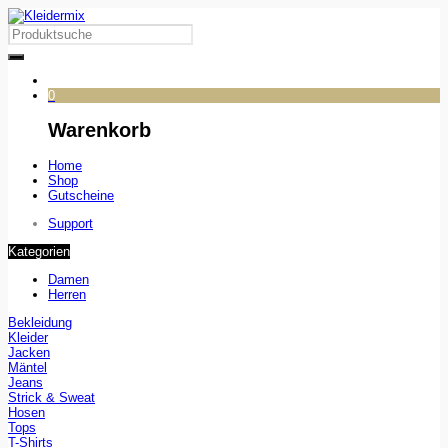
0
Warenkorb
Home
Shop
Gutscheine
Support
Kategorien
Damen
Herren
Bekleidung
Kleider
Jacken
Mäntel
Jeans
Strick & Sweat
Hosen
Tops
T-Shirts