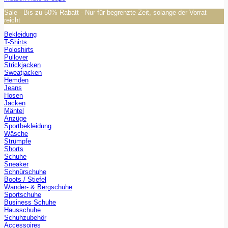
Sale - Bis zu 50% Rabatt - Nur für begrenzte Zeit, solange der Vorrat
reicht
Bekleidung
T-Shirts
Poloshirts
Pullover
Strickjacken
Sweatjacken
Hemden
Jeans
Hosen
Jacken
Mäntel
Anzüge
Sportbekleidung
Wäsche
Strümpfe
Shorts
Schuhe
Sneaker
Schnürschuhe
Boots / Stiefel
Wander- & Bergschuhe
Sportschuhe
Business Schuhe
Hausschuhe
Schuhzubehör
Accessoires