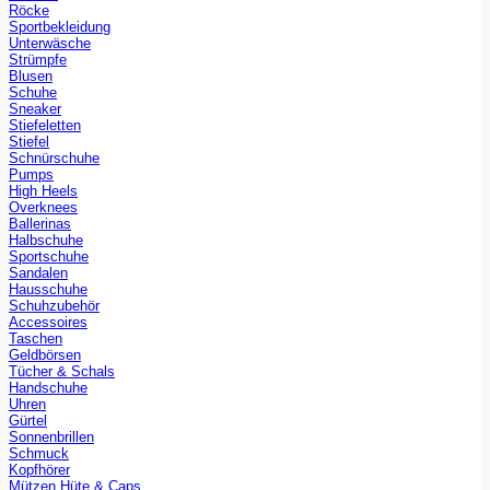
Röcke
Sportbekleidung
Unterwäsche
Strümpfe
Blusen
Schuhe
Sneaker
Stiefeletten
Stiefel
Schnürschuhe
Pumps
High Heels
Overknees
Ballerinas
Halbschuhe
Sportschuhe
Sandalen
Hausschuhe
Schuhzubehör
Accessoires
Taschen
Geldbörsen
Tücher & Schals
Handschuhe
Uhren
Gürtel
Sonnenbrillen
Schmuck
Kopfhörer
Mützen Hüte & Caps