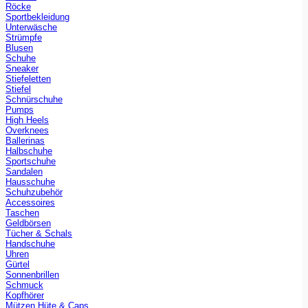
Röcke
Sportbekleidung
Unterwäsche
Strümpfe
Blusen
Schuhe
Sneaker
Stiefeletten
Stiefel
Schnürschuhe
Pumps
High Heels
Overknees
Ballerinas
Halbschuhe
Sportschuhe
Sandalen
Hausschuhe
Schuhzubehör
Accessoires
Taschen
Geldbörsen
Tücher & Schals
Handschuhe
Uhren
Gürtel
Sonnenbrillen
Schmuck
Kopfhörer
Mützen Hüte & Caps