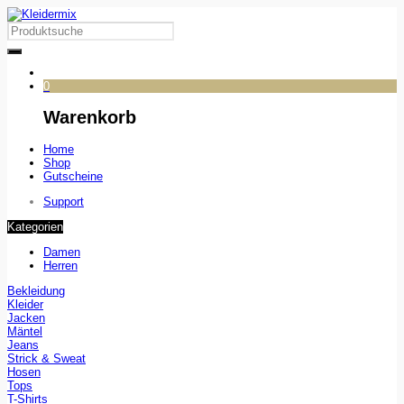
0
Warenkorb
Home
Shop
Gutscheine
Support
Kategorien
Damen
Herren
Bekleidung
Kleider
Jacken
Mäntel
Jeans
Strick & Sweat
Hosen
Tops
T-Shirts