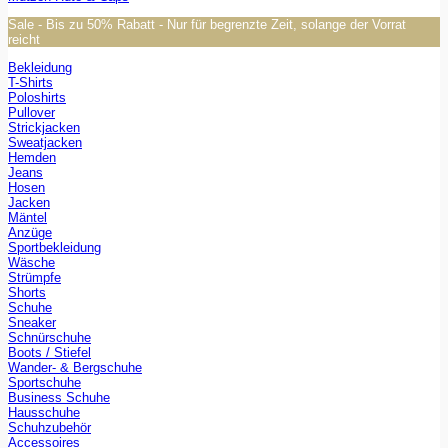
Sale - Bis zu 50% Rabatt - Nur für begrenzte Zeit, solange der Vorrat
reicht
Bekleidung
T-Shirts
Poloshirts
Pullover
Strickjacken
Sweatjacken
Hemden
Jeans
Hosen
Jacken
Mäntel
Anzüge
Sportbekleidung
Wäsche
Strümpfe
Shorts
Schuhe
Sneaker
Schnürschuhe
Boots / Stiefel
Wander- & Bergschuhe
Sportschuhe
Business Schuhe
Hausschuhe
Schuhzubehör
Accessoires