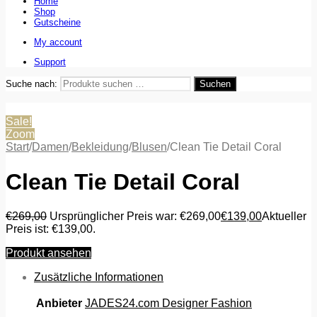
Home
Shop
Gutscheine
My account
Support
Suche nach:
Suchen
Sale!
Zoom
Start
/
Damen
/
Bekleidung
/
Blusen
/
Clean Tie Detail Coral
Clean Tie Detail Coral
€
269,00
Ursprünglicher Preis war: €269,00
€
139,00
Aktueller
Preis ist: €139,00.
Produkt ansehen
Zusätzliche Informationen
Anbieter
JADES24.com Designer Fashion