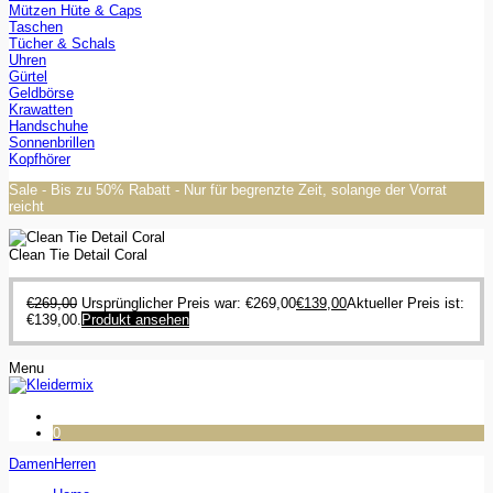
Mützen Hüte & Caps
Taschen
Tücher & Schals
Uhren
Gürtel
Geldbörse
Krawatten
Handschuhe
Sonnenbrillen
Kopfhörer
Sale - Bis zu 50% Rabatt - Nur für begrenzte Zeit, solange der Vorrat
reicht
Clean Tie Detail Coral
€
269,00
Ursprünglicher Preis war: €269,00
€
139,00
Aktueller Preis ist:
€139,00.
Produkt ansehen
Menu
0
Damen
Herren