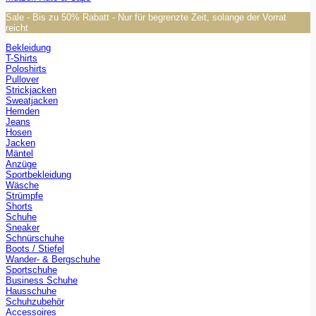
Sale - Bis zu 50% Rabatt - Nur für begrenzte Zeit, solange der Vorrat
reicht
Bekleidung
T-Shirts
Poloshirts
Pullover
Strickjacken
Sweatjacken
Hemden
Jeans
Hosen
Jacken
Mäntel
Anzüge
Sportbekleidung
Wäsche
Strümpfe
Shorts
Schuhe
Sneaker
Schnürschuhe
Boots / Stiefel
Wander- & Bergschuhe
Sportschuhe
Business Schuhe
Hausschuhe
Schuhzubehör
Accessoires