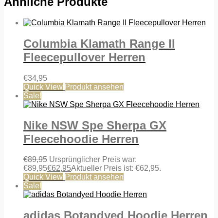
Ähnliche Produkte
Columbia Klamath Range II
Fleecepullover Herren
€
34,95
Quick View
Produkt ansehen
Sale!
Nike NSW Spe Sherpa GX
Fleecehoodie Herren
€
89,95
Ursprünglicher Preis war:
€89,95
€
62,95
Aktueller Preis ist: €62,95.
Quick View
Produkt ansehen
Sale!
adidas Botandyed Hoodie Herren