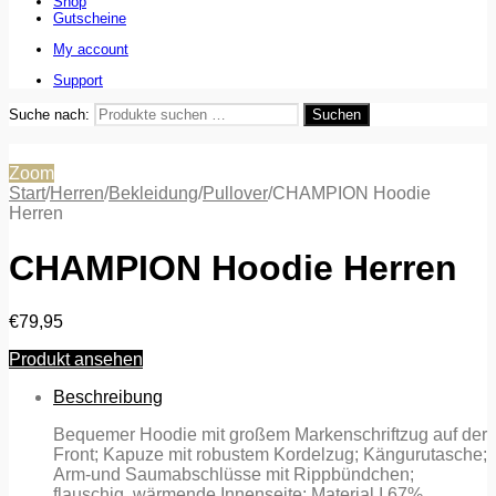
Shop
Gutscheine
My account
Support
Suche nach:
Suchen
Zoom
Start
/
Herren
/
Bekleidung
/
Pullover
/
CHAMPION Hoodie
Herren
CHAMPION Hoodie Herren
€
79,95
Produkt ansehen
Beschreibung
Bequemer Hoodie mit großem Markenschriftzug auf der
Front; Kapuze mit robustem Kordelzug; Kängurutasche;
Arm-und Saumabschlüsse mit Rippbündchen;
flauschig, wärmende Innenseite; Material I 67%