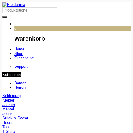
0
Warenkorb
Home
Shop
Gutscheine
Support
Kategorien
Damen
Herren
Bekleidung
Kleider
Jacken
Mäntel
Jeans
Strick & Sweat
Hosen
Tops
T-Shirts