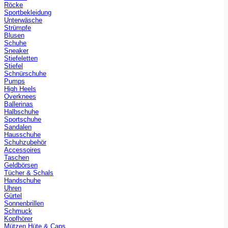
Röcke
Sportbekleidung
Unterwäsche
Strümpfe
Blusen
Schuhe
Sneaker
Stiefeletten
Stiefel
Schnürschuhe
Pumps
High Heels
Overknees
Ballerinas
Halbschuhe
Sportschuhe
Sandalen
Hausschuhe
Schuhzubehör
Accessoires
Taschen
Geldbörsen
Tücher & Schals
Handschuhe
Uhren
Gürtel
Sonnenbrillen
Schmuck
Kopfhörer
Mützen Hüte & Caps