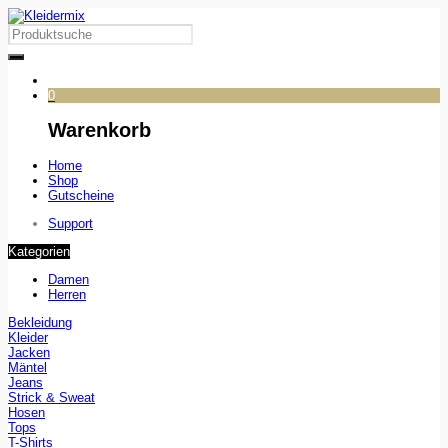
0
Warenkorb
Home
Shop
Gutscheine
Support
Kategorien
Damen
Herren
Bekleidung
Kleider
Jacken
Mäntel
Jeans
Strick & Sweat
Hosen
Tops
T-Shirts