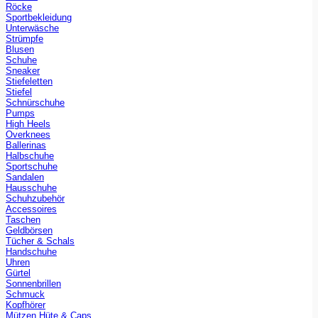
Röcke
Sportbekleidung
Unterwäsche
Strümpfe
Blusen
Schuhe
Sneaker
Stiefeletten
Stiefel
Schnürschuhe
Pumps
High Heels
Overknees
Ballerinas
Halbschuhe
Sportschuhe
Sandalen
Hausschuhe
Schuhzubehör
Accessoires
Taschen
Geldbörsen
Tücher & Schals
Handschuhe
Uhren
Gürtel
Sonnenbrillen
Schmuck
Kopfhörer
Mützen Hüte & Caps