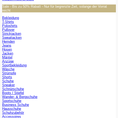
Sale - Bis zu 50% Rabatt - Nur für begrenzte Zeit, solange der Vorrat
reicht
Bekleidung
T-Shirts
Poloshirts
Pullover
Strickjacken
Sweatjacken
Hemden
Jeans
Hosen
Jacken
Mäntel
Anzüge
Sportbekleidung
Wäsche
Strümpfe
Shorts
Schuhe
Sneaker
Schnürschuhe
Boots / Stiefel
Wander- & Bergschuhe
Sportschuhe
Business Schuhe
Hausschuhe
Schuhzubehör
Accessoires