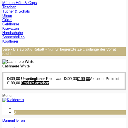
Mützen Hüte & Caps
Taschen
Tücher & Schals
Uhren
Gürtel
Geldbörse
Krawatten
Handschuhe
Sonnenbrillen
Kopfhörer
Sale - Bis zu 50% Rabatt - Nur für begrenzte Zeit, solange der Vorrat
reicht
Cashmere White
€
409,00
Ursprünglicher Preis war: €409,00
€
199,00
Aktueller Preis ist:
€199,00.
Produkt ansehen
Menu
0
Damen
Herren