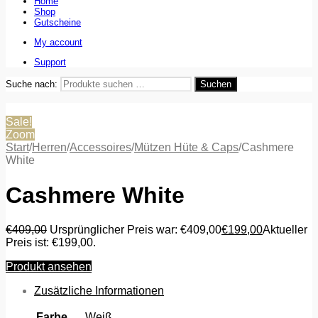
Home
Shop
Gutscheine
My account
Support
Suche nach:
Suchen
Sale!
Zoom
Start
/
Herren
/
Accessoires
/
Mützen Hüte & Caps
/
Cashmere
White
Cashmere White
€
409,00
Ursprünglicher Preis war: €409,00
€
199,00
Aktueller
Preis ist: €199,00.
Produkt ansehen
Zusätzliche Informationen
Farbe
Weiß