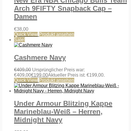
New Era NBA Chicago Bulls Team
Arch 9FIFTY Snapback Cap –
Damen
€
38,00
Quick View
Produkt ansehen
Sale!
Cashmere Navy
€
409,00
Ursprünglicher Preis war:
€409,00
€
199,00
Aktueller Preis ist: €199,00.
Quick View
Produkt ansehen
Under Armour Blitzing Kappe
Marineblau-Weiß – Herren,
Midnight Navy