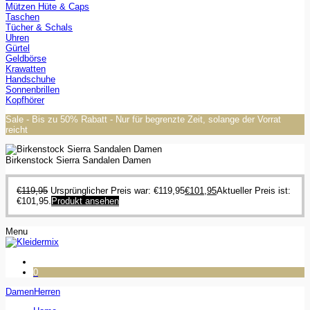
Mützen Hüte & Caps
Taschen
Tücher & Schals
Uhren
Gürtel
Geldbörse
Krawatten
Handschuhe
Sonnenbrillen
Kopfhörer
Sale - Bis zu 50% Rabatt - Nur für begrenzte Zeit, solange der Vorrat
reicht
Birkenstock Sierra Sandalen Damen
€
119,95
Ursprünglicher Preis war: €119,95
€
101,95
Aktueller Preis ist:
€101,95.
Produkt ansehen
Menu
0
Damen
Herren