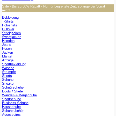
Sale - Bis zu 50% Rabatt - Nur für begrenzte Zeit, solange der Vorrat
reicht
Bekleidung
T-Shirts
Poloshirts
Pullover
Strickjacken
Sweatjacken
Hemden
Jeans
Hosen
Jacken
Mäntel
Anzüge
Sportbekleidung
Wäsche
Strümpfe
Shorts
Schuhe
Sneaker
Schnürschuhe
Boots / Stiefel
Wander- & Bergschuhe
Sportschuhe
Business Schuhe
Hausschuhe
Schuhzubehör
Accessoires