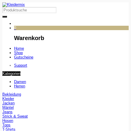
0
Warenkorb
Home
Shop
Gutscheine
Support
Kategorien
Damen
Herren
Bekleidung
Kleider
Jacken
Mäntel
Jeans
Strick & Sweat
Hosen
Tops
T-Shirts