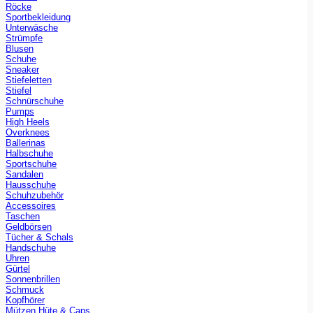
Röcke
Sportbekleidung
Unterwäsche
Strümpfe
Blusen
Schuhe
Sneaker
Stiefeletten
Stiefel
Schnürschuhe
Pumps
High Heels
Overknees
Ballerinas
Halbschuhe
Sportschuhe
Sandalen
Hausschuhe
Schuhzubehör
Accessoires
Taschen
Geldbörsen
Tücher & Schals
Handschuhe
Uhren
Gürtel
Sonnenbrillen
Schmuck
Kopfhörer
Mützen Hüte & Caps