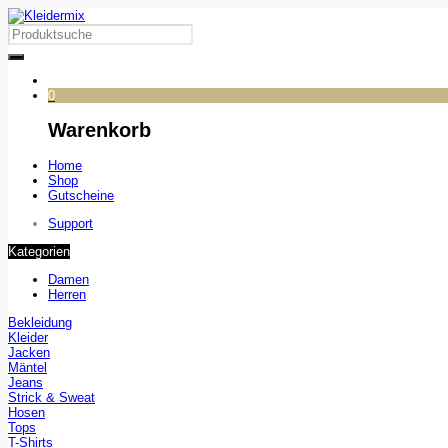
0
Warenkorb
Home
Shop
Gutscheine
Support
Kategorien
Damen
Herren
Bekleidung
Kleider
Jacken
Mäntel
Jeans
Strick & Sweat
Hosen
Tops
T-Shirts